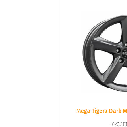
Mega Tigera Dark M
16x7.0ET