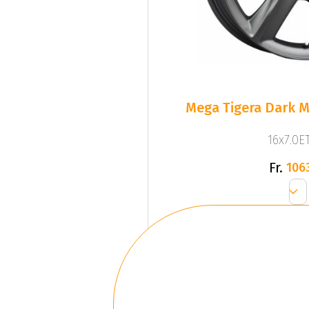
Mega Tigera Dark M
16x7.0ET
Fr.
106