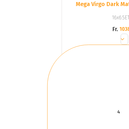
Mega Virgo Dark Mat
16x6.5ET
Fr.
103