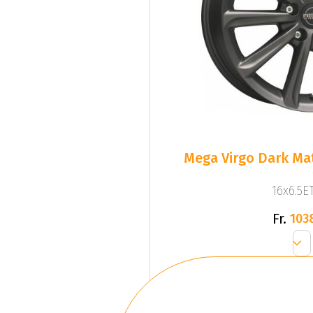
Mega Virgo Dark Mat
16x6.5ET
Fr.
103