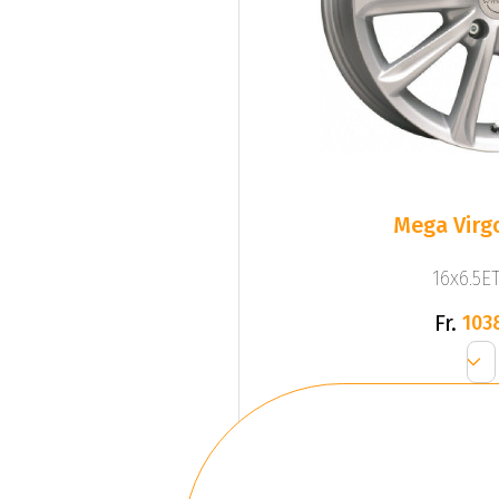
Mega Virgo
16x6.5ET
Fr.
103