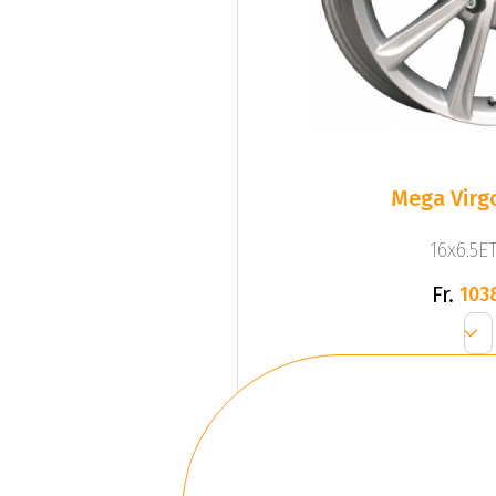
Mega Virgo
16x6.5ET
Fr.
103