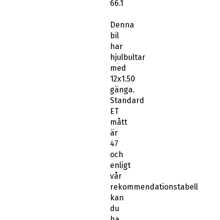
66.1
Denna
bil
har
hjulbultar
med
12x1.50
gänga.
Standard
ET
mått
är
47
och
enligt
vår
rekommendationstabell
kan
du
ha