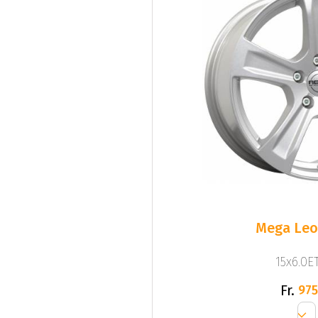
Mega Leo 
15x6.0ET
Fr.
975