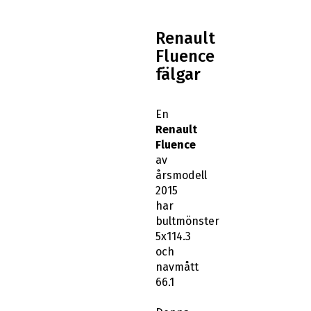
Renault
Fluence
fälgar
En
Renault
Fluence
av
årsmodell
2015
har
bultmönster
5x114.3
och
navmått
66.1