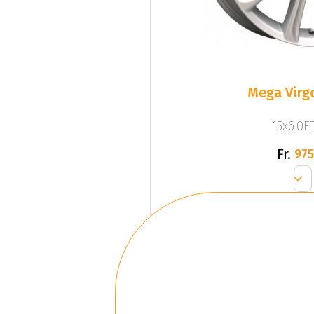
Mega Virgo
15x6.0ET
Fr.
975