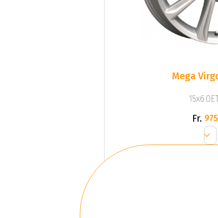
Mega Virgo
15x6.0ET
Fr.
975