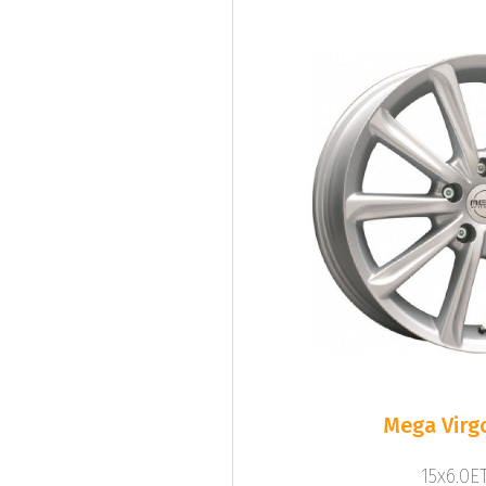
Mega Virgo
15x6.0ET