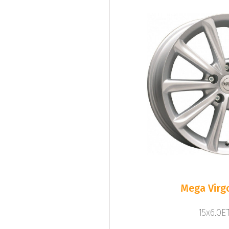
Mega Virgo
15x6.0ET