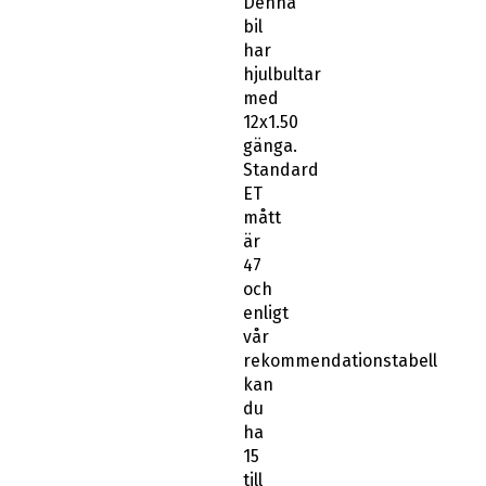
Denna
bil
har
hjulbultar
med
12x1.50
gänga.
Standard
ET
mått
är
47
och
enligt
vår
rekommendationstabell
kan
du
ha
15
till