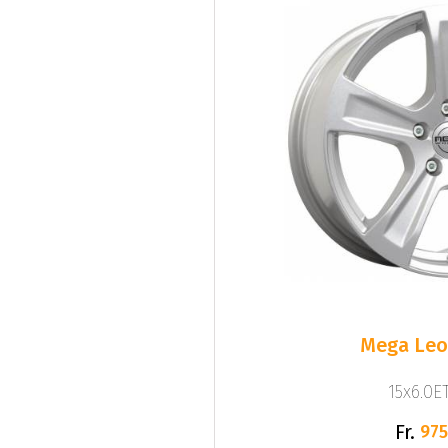
Mega Leo 
15x6.0ET
Fr.
975