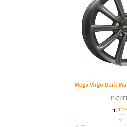
Mega Virgo Dark Mat
17x7.0ET
Fr.
1175