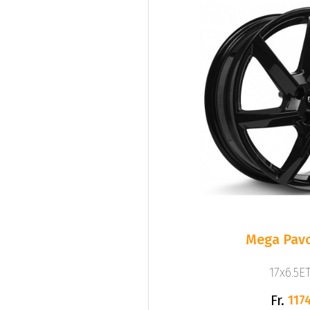
Mega Pavo
17x6.5ET
Fr.
1174