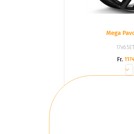
Mega Pavo
17x6.5ET
Fr.
1174