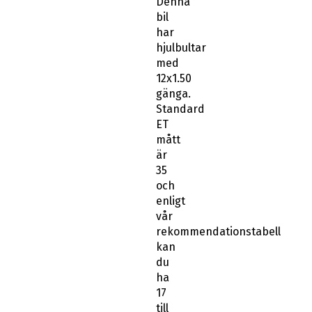
Denna
bil
har
hjulbultar
med
12x1.50
gänga.
Standard
ET
mått
är
35
och
enligt
vår
rekommendationstabell
kan
du
ha
17
till