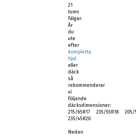
21
tums
fälgar.
Är
du
ute
efter
kompletta
hjul
eller
däck
så
rekommenderar
vi
följande
däcksdimensioner:
215/65R17 235/55R18 205/
235/45R20
Nedan