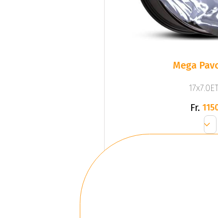
Mega Pavo
17x7.0ET
Fr.
1150