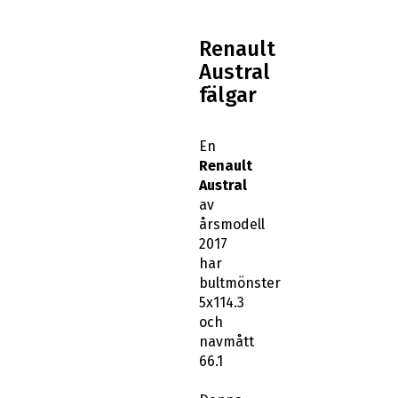
Renault
Austral
fälgar
En
Renault
Austral
av
årsmodell
2017
har
bultmönster
5x114.3
och
navmått
66.1