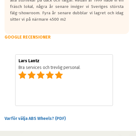
alla storlekar på däck och fälgar. Redan år 1999 hade vi en
fräsch lokal, några år senare inviger vi Sveriges största
fälg-showroom. Fyra år senare dubblar vi lagret och idag
sitter vi på närmare 4500 m2
GOOGLE RECENSIONER
Lars Lantz
Bra services och trevlig personal.
Varför välja ABS Wheels? (PDF)