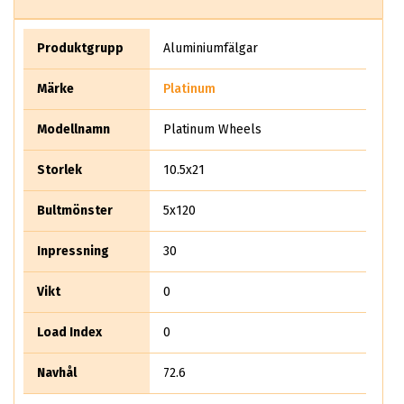
Äger du en nyare bil från 2010 och uppåt ska du garanterat
skaffa dig ett par Platinum hjul, ABS Wheels är exklusiv
återförsäljare för hela Platinum USA. - priserna du ser nedan
Produktgrupp
Aluminiumfälgar
är redan reducerade med 50%. Först till kvarn gäller!
Märke
Platinum
Modellnamn
Platinum Wheels
Storlek
10.5x21
Bultmönster
5x120
Inpressning
30
Vikt
0
Load Index
0
Navhål
72.6