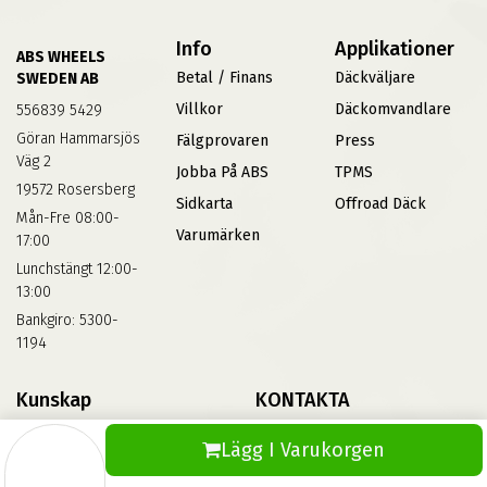
Info
Applikationer
ABS WHEELS
Betal / Finans
Däckväljare
SWEDEN AB
Villkor
Däckomvandlare
556839 5429
Göran Hammarsjös
Fälgprovaren
Press
Väg 2
Jobba På ABS
TPMS
19572 Rosersberg
Sidkarta
Offroad Däck
Mån-Fre 08:00-
Varumärken
17:00
Lunchstängt 12:00-
13:00
Bankgiro: 5300-
1194
Kunskap
KONTAKTA
Däckskola
Kontakta Oss
Lägg I Varukorgen
Blog
Vinterdäck