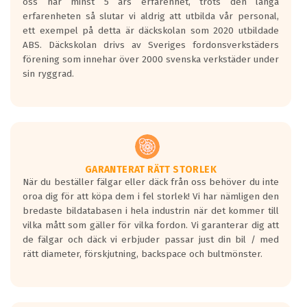
oss har minst 5 års erfarenhet, trots den långa
erfarenheten så slutar vi aldrig att utbilda vår personal,
ett exempel på detta är däckskolan som 2020 utbildade
ABS. Däckskolan drivs av Sveriges fordonsverkstäders
förening som innehar över 2000 svenska verkstäder under
sin ryggrad.
GARANTERAT RÄTT STORLEK
När du beställer fälgar eller däck från oss behöver du inte
oroa dig för att köpa dem i fel storlek! Vi har nämligen den
bredaste bildatabasen i hela industrin när det kommer till
vilka mått som gäller för vilka fordon. Vi garanterar dig att
de fälgar och däck vi erbjuder passar just din bil / med
rätt diameter, förskjutning, backspace och bultmönster.