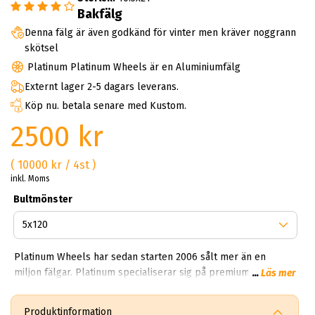
Bakfälg
Denna fälg är även godkänd för vinter men kräver noggrann
skötsel
Platinum Platinum Wheels är en Aluminiumfälg
Externt lager 2-5 dagars leverans.
Köp nu. betala senare med Kustom.
2500 kr
( 10000 kr / 4st )
inkl. Moms
Bultmönster
Platinum Wheels har sedan starten 2006 sålt mer än en
miljon fälgar. Platinum specialiserar sig på premium
...
Läs mer
segmentet mellan 19 och 21 tum. Det här varumärket är så
mycket premium det kan bli - fälgvärldens Gucci och Prada.
Produktinformation