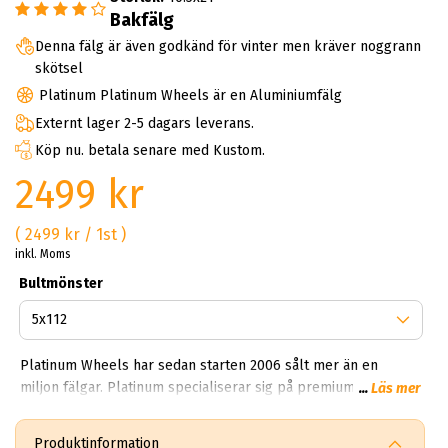
Bakfälg
Denna fälg är även godkänd för vinter men kräver noggrann
skötsel
Platinum Platinum Wheels är en Aluminiumfälg
Externt lager 2-5 dagars leverans.
Köp nu. betala senare med Kustom.
2499 kr
( 2499 kr / 1st )
inkl. Moms
Bultmönster
Platinum Wheels har sedan starten 2006 sålt mer än en
miljon fälgar. Platinum specialiserar sig på premium
...
Läs mer
segmentet mellan 19 och 21 tum. Det här varumärket är så
mycket premium det kan bli - fälgvärldens Gucci och Prada.
Produktinformation