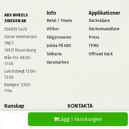
Info
Applikationer
ABS WHEELS
Betal / Finans
Däckväljare
SWEDEN AB
Villkor
Däckomvandlare
556839 5429
Göran Hammarsjös
Fälgprovaren
Press
Väg 2
Jobba På ABS
TPMS
19572 Rosersberg
Sidkarta
Offroad Däck
Mån-Fre 08:00-
Varumärken
17:00
Lunchstängt 12:00-
13:00
Bankgiro: 5300-
1194
Kunskap
KONTAKTA
Däckskola
Kontakta Oss
Lägg I Varukorgen
Blog
Vinterdäck