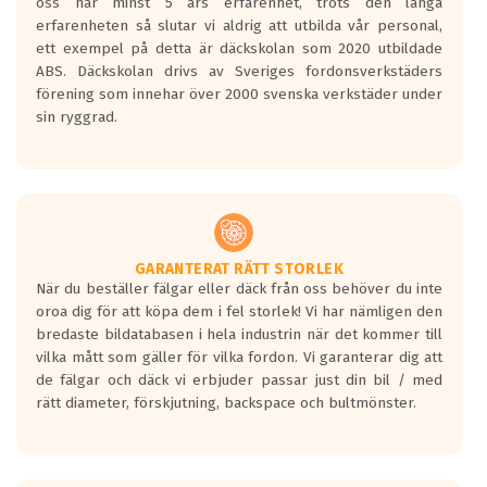
oss har minst 5 års erfarenhet, trots den långa
erfarenheten så slutar vi aldrig att utbilda vår personal,
ett exempel på detta är däckskolan som 2020 utbildade
ABS. Däckskolan drivs av Sveriges fordonsverkstäders
förening som innehar över 2000 svenska verkstäder under
sin ryggrad.
GARANTERAT RÄTT STORLEK
När du beställer fälgar eller däck från oss behöver du inte
oroa dig för att köpa dem i fel storlek! Vi har nämligen den
bredaste bildatabasen i hela industrin när det kommer till
vilka mått som gäller för vilka fordon. Vi garanterar dig att
de fälgar och däck vi erbjuder passar just din bil / med
rätt diameter, förskjutning, backspace och bultmönster.