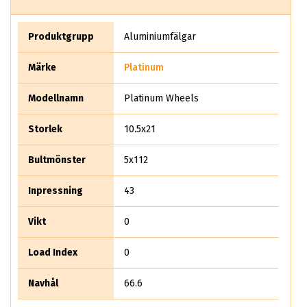
Äger du en nyare bil från 2010 och uppåt ska du garanterat
skaffa dig ett par Platinum hjul, ABS Wheels är exklusiv
återförsäljare för hela Platinum USA. - priserna du ser nedan
Produktgrupp
Aluminiumfälgar
är redan reducerade med 50%. Först till kvarn gäller!
Märke
Platinum
Modellnamn
Platinum Wheels
Storlek
10.5x21
Bultmönster
5x112
Inpressning
43
Vikt
0
Load Index
0
Navhål
66.6