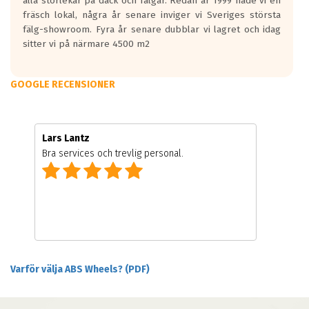
alla storlekar på däck och fälgar. Redan år 1999 hade vi en
fräsch lokal, några år senare inviger vi Sveriges största
fälg-showroom. Fyra år senare dubblar vi lagret och idag
sitter vi på närmare 4500 m2
GOOGLE RECENSIONER
Lars Lantz
Bra services och trevlig personal.
Varför välja ABS Wheels? (PDF)