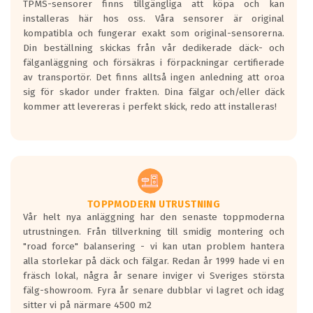
TPMS-sensorer finns tillgängliga att köpa och kan
installeras här hos oss. Våra sensorer är original
kompatibla och fungerar exakt som original-sensorerna.
Din beställning skickas från vår dedikerade däck- och
fälganläggning och försäkras i förpackningar certifierade
av transportör. Det finns alltså ingen anledning att oroa
sig för skador under frakten. Dina fälgar och/eller däck
kommer att levereras i perfekt skick, redo att installeras!
TOPPMODERN UTRUSTNING
Vår helt nya anläggning har den senaste toppmoderna
utrustningen. Från tillverkning till smidig montering och
"road force" balansering - vi kan utan problem hantera
alla storlekar på däck och fälgar. Redan år 1999 hade vi en
fräsch lokal, några år senare inviger vi Sveriges största
fälg-showroom. Fyra år senare dubblar vi lagret och idag
sitter vi på närmare 4500 m2