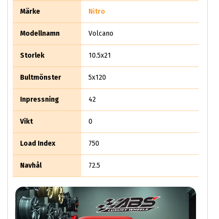
Märke
Nitro
Modellnamn
Volcano
Storlek
10.5x21
Bultmönster
5x120
Inpressning
42
Vikt
0
Load Index
750
Navhål
72.5