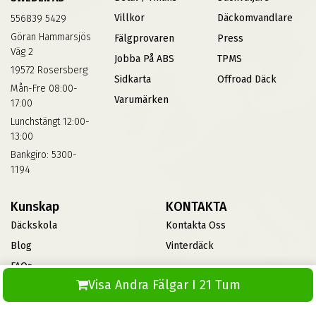
Villkor
Däckomvandlare
556839 5429
Göran Hammarsjös
Fälgprovaren
Press
Väg 2
Jobba På ABS
TPMS
19572 Rosersberg
Sidkarta
Offroad Däck
Mån-Fre 08:00-
Varumärken
17:00
Lunchstängt 12:00-
13:00
Bankgiro: 5300-
1194
Kunskap
KONTAKTA
Däckskola
Kontakta Oss
Blog
Vinterdäck
FAQs
Visa Andra Fälgar I 21 Tum
Informationsbank Av Däck
Och Fälgar