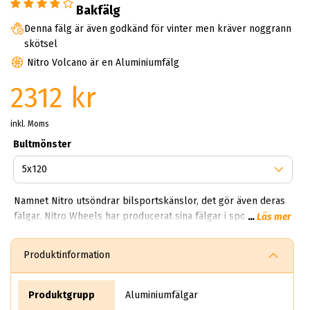
Bakfälg
Denna fälg är även godkänd för vinter men kräver noggrann
skötsel
Nitro Volcano är en Aluminiumfälg
2312 kr
inkl. Moms
Bultmönster
Namnet Nitro utsöndrar bilsportskänslor, det gör även deras
fälgar. Nitro Wheels har producerat sina fälgar i sportigare
...
Läs mer
design och större storlekar. Nitro fälgar tillverkar sitt
sortiment med högteknologiska metoder för att göra fälgarna
Produktinformation
lättare och starkare. Här kan du beställa Nitro fälgar
Produktgrupp
Aluminiumfälgar