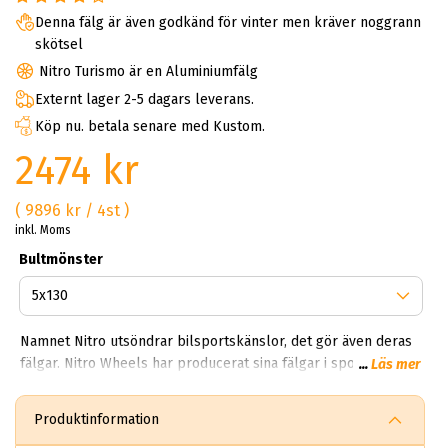
Denna fälg är även godkänd för vinter men kräver noggrann
skötsel
Nitro Turismo är en Aluminiumfälg
Externt lager 2-5 dagars leverans.
Köp nu. betala senare med Kustom.
2474 kr
( 9896 kr / 4st )
inkl. Moms
Bultmönster
Namnet Nitro utsöndrar bilsportskänslor, det gör även deras
fälgar. Nitro Wheels har producerat sina fälgar i sportigare
...
Läs mer
design och större storlekar. Nitro fälgar tillverkar sitt
sortiment med högteknologiska metoder för att göra fälgarna
Produktinformation
lättare och starkare. Här kan du beställa Nitro fälgar