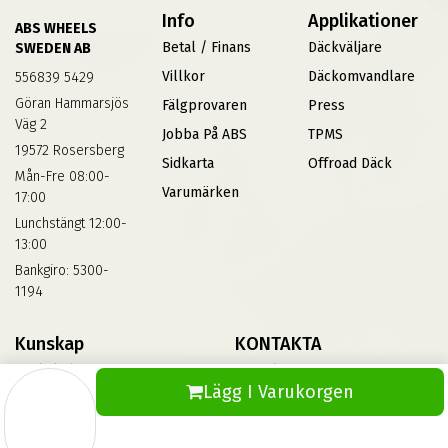
Info
Applikationer
ABS WHEELS
Betal / Finans
Däckväljare
SWEDEN AB
Villkor
Däckomvandlare
556839 5429
Göran Hammarsjös
Fälgprovaren
Press
Väg 2
Jobba På ABS
TPMS
19572 Rosersberg
Sidkarta
Offroad Däck
Mån-Fre 08:00-
Varumärken
17:00
Lunchstängt 12:00-
13:00
Bankgiro: 5300-
1194
Kunskap
KONTAKTA
Däckskola
Kontakta Oss
Lägg I Varukorgen
Blog
Vinterdäck
FAQs