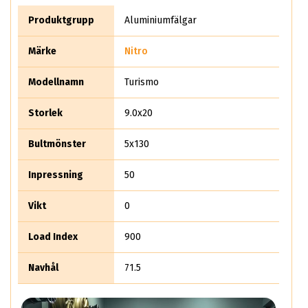
Produktgrupp
Aluminiumfälgar
Märke
Nitro
Modellnamn
Turismo
Storlek
9.0x20
Bultmönster
5x130
Inpressning
50
Vikt
0
Load Index
900
Navhål
71.5