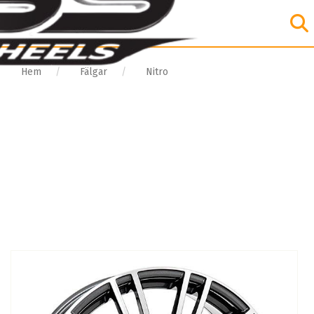
Hem
Fälgar
Nitro