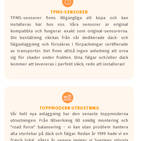
TPMS-SENSORER
TPMS-sensorer finns tillgängliga att köpa och kan
installeras här hos oss. Våra sensorer är original
kompatibla och fungerar exakt som original-sensorerna.
Din beställning skickas från vår dedikerade däck- och
fälganläggning och försäkras i förpackningar certifierade
av transportör. Det finns alltså ingen anledning att oroa
sig för skador under frakten. Dina fälgar och/eller däck
kommer att levereras i perfekt skick, redo att installeras!
TOPPMODERN UTRUSTNING
Vår helt nya anläggning har den senaste toppmoderna
utrustningen. Från tillverkning till smidig montering och
"road force" balansering - vi kan utan problem hantera
alla storlekar på däck och fälgar. Redan år 1999 hade vi en
fräsch lokal, några år senare inviger vi Sveriges största