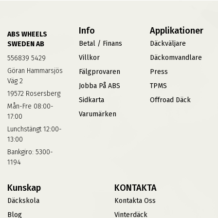
Info
Applikationer
ABS WHEELS
Betal / Finans
Däckväljare
SWEDEN AB
Villkor
Däckomvandlare
556839 5429
Göran Hammarsjös
Fälgprovaren
Press
Väg 2
Jobba På ABS
TPMS
19572 Rosersberg
Sidkarta
Offroad Däck
Mån-Fre 08:00-
Varumärken
17:00
Lunchstängt 12:00-
13:00
Bankgiro: 5300-
1194
Kunskap
KONTAKTA
Däckskola
Kontakta Oss
Blog
Vinterdäck