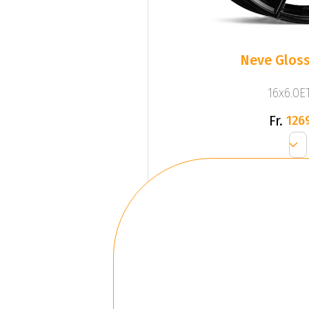
Neve Gloss
16x6.0ET
Fr.
126