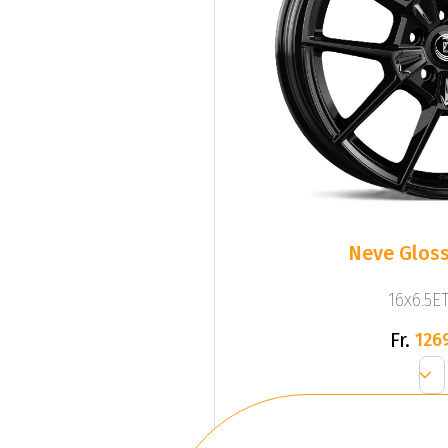
Neve Gloss
16x6.5ET
Fr.
126