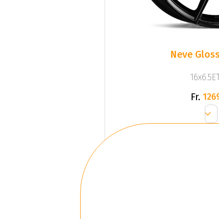
Neve Gloss
16x6.5ET
Fr.
126