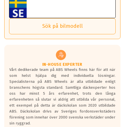
Tillbehören är av högsta kvalitet och är kompatibla med
ABS 360 gör det möjligt för dig att ta med fälgarna till din
behöver tänka på.
ABS Wheels fälgar.
nästa bil.
Sensorn sitter inne i hjulet och skickar signaler om lufttryck
Viktigt att Bult respektive mutter är av storlek (17mm hylsa
Det sparar dig tid och pengar.
och temperatur till din instrumentpanel.
) Hex 17.
Sök på bilmodell
*PCD står för pitch circle diameter / Bultmönster.
TPMS gör det enkelt att ha koll på att dina däck håller rätt
Genom att du anger ditt registreringsnummer kan vi matcha
tryck. Skulle du tappa tryck i något däck varnar TPMS dig
och garantera att tillbehören passar till 100%
om detta.
Viktigt att tänka på är att alltid använda en momentnyckel
TPMS står för Tyre Pressure Monitoring System och innebär
vid åtdragning av hjulbultarna.
helt kort att du som förare alltid ska ha koll på lufttrycket i
dina däck.
IN-HOUSE EXPERTER
Vårt dedikerade team på ABS Wheels finns här för att när
Samtliga ABS Wheels fälgar är kompatibla med TPMS
som helst hjälpa dig med individuella lösningar.
sensorer.
Specialisterna på ABS Wheels är alla utbildade enligt
branschens högsta standard. Samtliga däckexperter hos
oss har minst 5 års erfarenhet, trots den långa
erfarenheten så slutar vi aldrig att utbilda vår personal,
ett exempel på detta är däckskolan som 2020 utbildade
ABS. Däckskolan drivs av Sveriges fordonsverkstäders
förening som innehar över 2000 svenska verkstäder under
sin ryggrad.