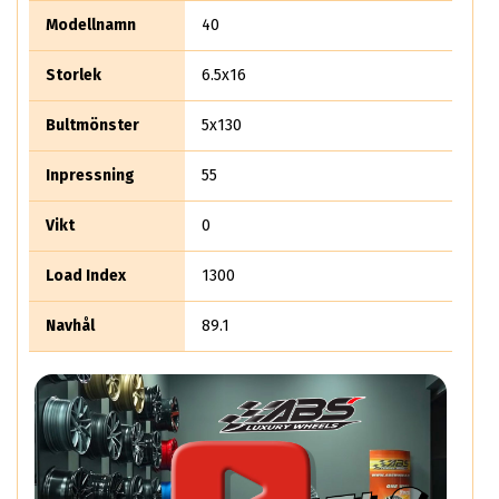
Modellnamn
40
Storlek
6.5x16
Bultmönster
5x130
Inpressning
55
Vikt
0
Load Index
1300
Navhål
89.1