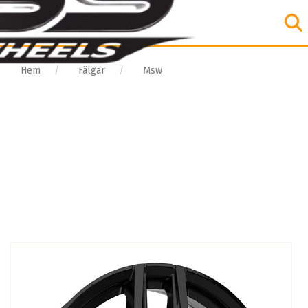
Hem
Fälgar
Msw