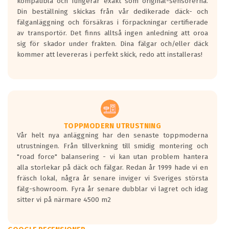
kompatibla och fungerar exakt som original-sensorerna.
Din beställning skickas från vår dedikerade däck- och
fälganläggning och försäkras i förpackningar certifierade
av transportör. Det finns alltså ingen anledning att oroa
sig för skador under frakten. Dina fälgar och/eller däck
kommer att levereras i perfekt skick, redo att installeras!
TOPPMODERN UTRUSTNING
Vår helt nya anläggning har den senaste toppmoderna
utrustningen. Från tillverkning till smidig montering och
"road force" balansering - vi kan utan problem hantera
alla storlekar på däck och fälgar. Redan år 1999 hade vi en
fräsch lokal, några år senare inviger vi Sveriges största
fälg-showroom. Fyra år senare dubblar vi lagret och idag
sitter vi på närmare 4500 m2