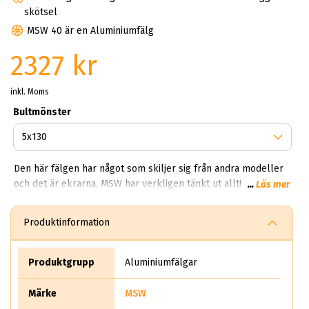
skötsel
MSW 40 är en Aluminiumfälg
2327 kr
inkl. Moms
Bultmönster
Den här fälgen har något som skiljer sig från andra modeller
och det är ekrarna, MSW har verkligen tänkt ut allt! Msw olika
...
Läs mer
modeller finns från 8 ekrar, 10 ekrar och tom 7 ekrar
(ovanligt) Finns två populära modeller; MSW 77 och MSW 85,
Produktinformation
dessa är båda i mattgrått. Gillar du inte mattsvarta eller ljusa
fälgar? Då är MSW något för dig. OBS Serien finns från nr 27 -
uppåt till X4.
Produktgrupp
Aluminiumfälgar
Märke
MSW