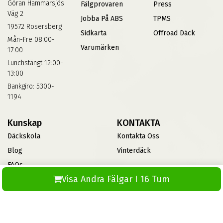
Göran Hammarsjös
Fälgprovaren
Press
Väg 2
Jobba På ABS
TPMS
19572 Rosersberg
Sidkarta
Offroad Däck
Mån-Fre 08:00-
Varumärken
17:00
Lunchstängt 12:00-
13:00
Bankgiro: 5300-
1194
Kunskap
KONTAKTA
Däckskola
Kontakta Oss
Blog
Vinterdäck
FAQs
Visa Andra Fälgar I 16 Tum
Informationsbank Av Däck
Och Fälgar
ABS360