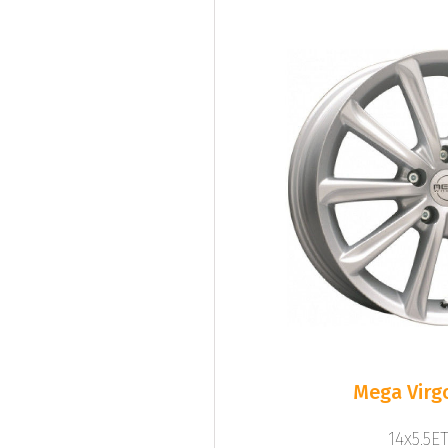
Mega Virgo
14x5.5ET