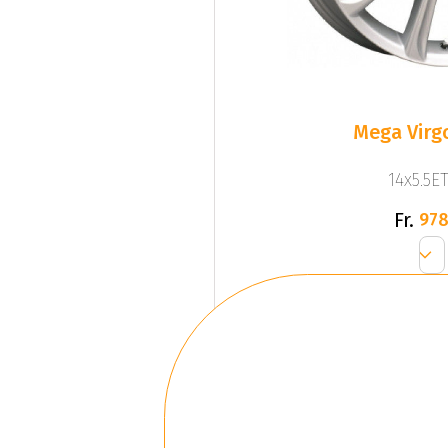
Mega Virgo
14x5.5ET
Fr.
978