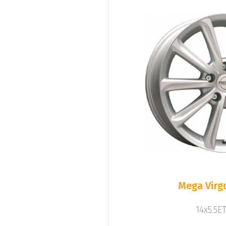
Mega Virgo
14x5.5ET