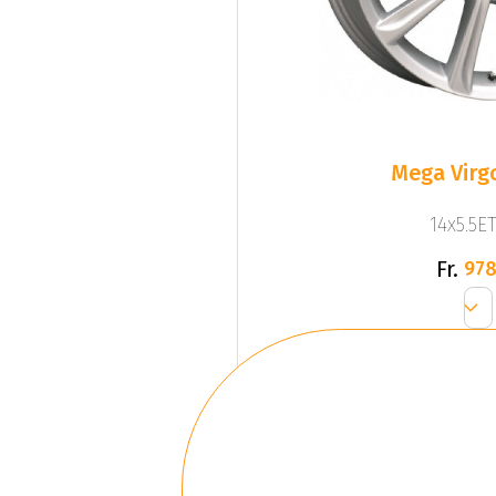
Mega Virgo
14x5.5ET
Fr.
978