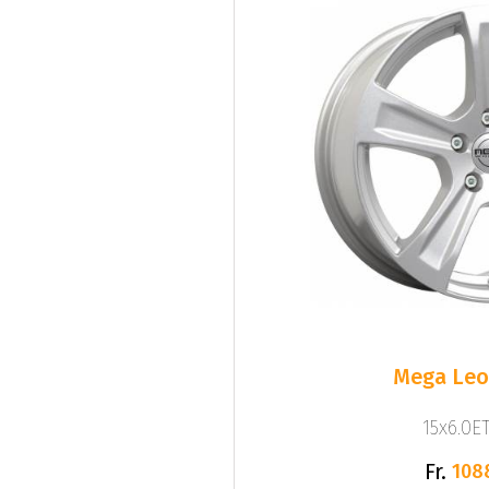
Mega Leo 
15x6.0ET
Fr.
108