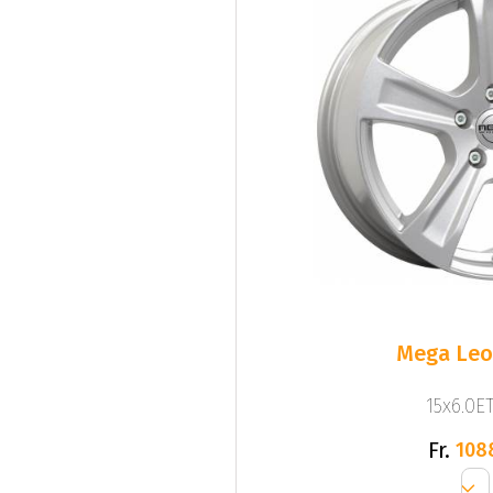
Mega Leo 
15x6.0ET
Fr.
108