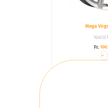
Mega Virgo
16x6.5ET
Fr.
106