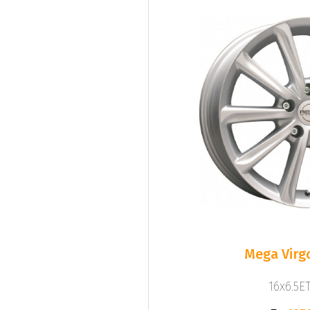
Mega Virgo
16x6.5ET