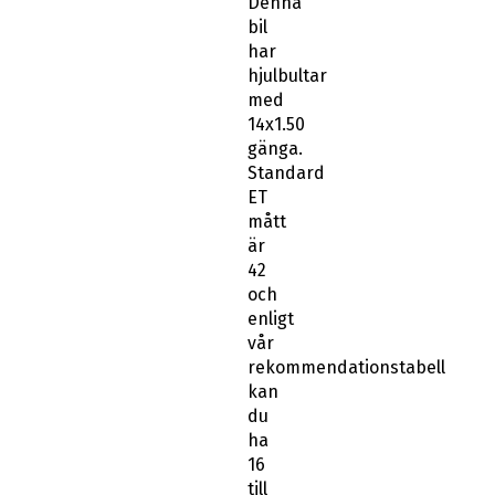
Denna
bil
har
hjulbultar
med
14x1.50
gänga.
Standard
ET
mått
är
42
och
enligt
vår
rekommendationstabell
kan
du
ha
16
till