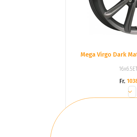
Mega Virgo Dark Mat
16x6.5ET
Fr.
103