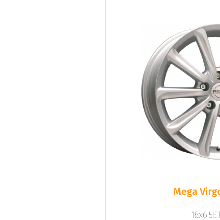
Mega Virgo
16x6.5ET