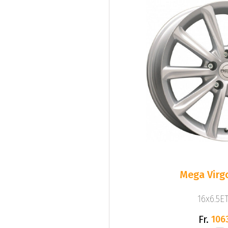
Mega Virgo
16x6.5ET
Fr.
106