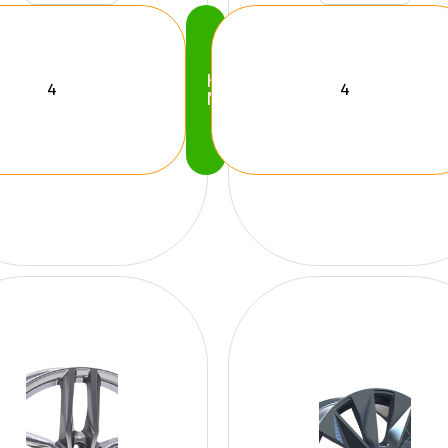
Köp
Nu