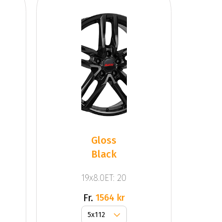
Gloss
Black
19x8.0ET: 20
Fr.
1564 kr