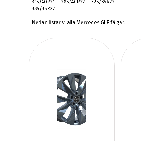
315/40R21 285/40R22 325/35R22
335/35R22
Nedan listar vi alla Mercedes GLE fälgar.