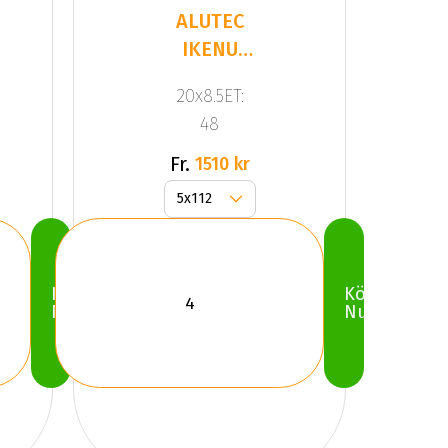
ALUTEC
IKENU
Gloss
20x8.5ET:
Gray
48
Fr.
1510 kr
Köp
Köp
Nu
Nu