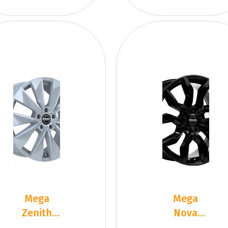
Mega
Mega
Zenith
Nova
Dark
Black