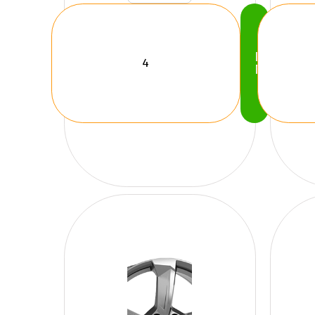
Köp
Nu