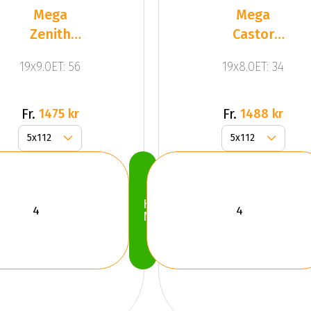
Mega
Mega
Zenith
Castor
Anthracite
Mat Black
19x9.0ET: 56
19x8.0ET: 34
Grey
Fr.
Fr.
1475 kr
1488 kr
Köp
Nu