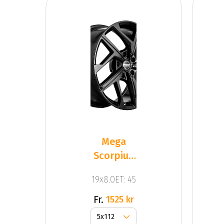
Mega
Scorpius
FF Black
19x8.0ET: 45
Fr.
1525 kr