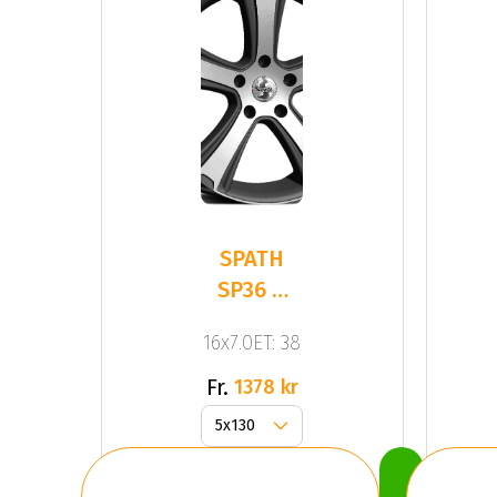
SPATH
SP36 H
Black
16x7.0ET: 38
Matt
Polish
Fr.
1378 kr