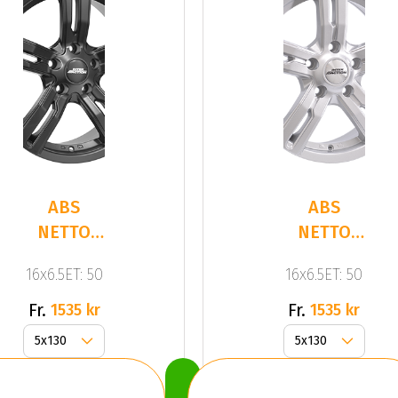
ABS
ABS
NETTO
NETTO
KARGIN
KARGIN
16x6.5ET: 50
16x6.5ET: 50
Dull
Silver
Black
Fr.
Fr.
1535 kr
1535 kr