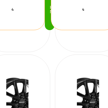
Köp
Nu