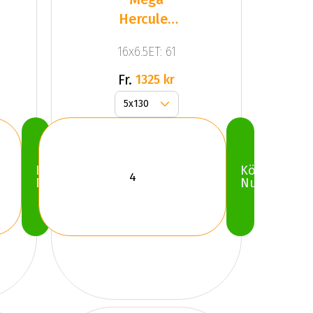
Hercules
5 Silver
16x6.5ET: 61
Fr.
1325 kr
Köp
Köp
Nu
Nu