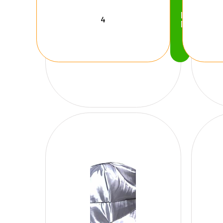
Köp
Nu