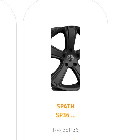
SPATH
SP36 H
Black
17x7.5ET: 38
Matt