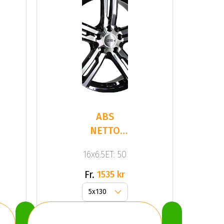
ABS
NETTO
KARGIN
16x6.5ET: 50
Gloss
Black /
Fr.
1535 kr
Pol