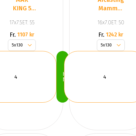
KING 5
Mammut
Silver
Chrome
17x7.5ET: 55
16x7.0ET: 50
Silver
Fr.
Fr.
1107 kr
1242 kr
Köp
Nu