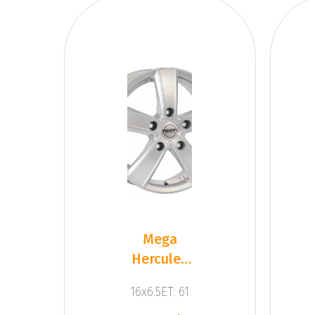
Mega
Hercules
5 Silver
16x6.5ET: 61