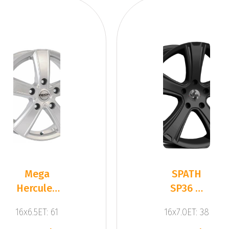
Mega
SPATH
Hercules
SP36 H
5 Silver
Black
16x6.5ET: 61
16x7.0ET: 38
Matt