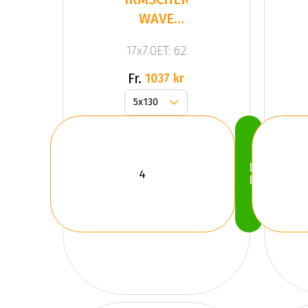
WAVE
STAR Dull
17x7.0ET: 62
Anthracite
Fr.
1037 kr
Köp
Nu