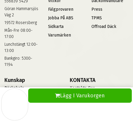
Villkor
Däckomvandlare
556839 5429
Göran Hammarsjös
Fälgprovaren
Press
Väg 2
Jobba På ABS
TPMS
19572 Rosersberg
Sidkarta
Offroad Däck
Mån-Fre 08:00-
Varumärken
17:00
Lunchstängt 12:00-
13:00
Bankgiro: 5300-
1194
Kunskap
KONTAKTA
Däckskola
Kontakta Oss
Lägg I Varukorgen
Blog
Vinterdäck
FAQs
Informationsbank Av Däck
Och Fälgar
ABS360