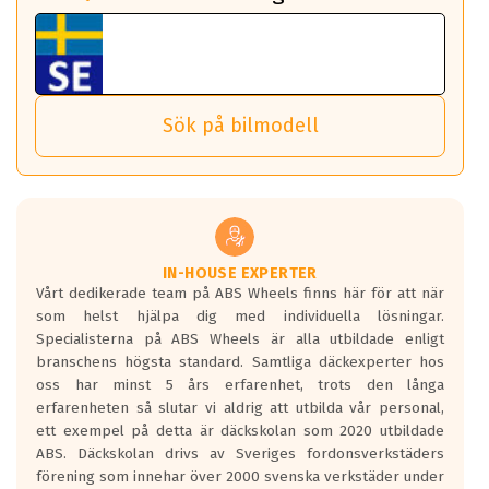
fall det behövs.
Vi använder detta system i flertalet av våra fälgar.
fordon. Detta sker automatiskt och är inget du som förare
Tillbehören är av högsta kvalitet och är kompatibla med
ABS 360 gör det möjligt för dig att ta med fälgarna till din
behöver tänka på.
ABS Wheels fälgar.
nästa bil.
Sensorn sitter inne i hjulet och skickar signaler om lufttryck
Viktigt att Bult respektive mutter är av storlek (17mm hylsa
Det sparar dig tid och pengar.
och temperatur till din instrumentpanel.
) Hex 17.
Sök på bilmodell
*PCD står för pitch circle diameter / Bultmönster.
TPMS gör det enkelt att ha koll på att dina däck håller rätt
Genom att du anger ditt registreringsnummer kan vi matcha
tryck. Skulle du tappa tryck i något däck varnar TPMS dig
och garantera att tillbehören passar till 100%
om detta.
Viktigt att tänka på är att alltid använda en momentnyckel
TPMS står för Tyre Pressure Monitoring System och innebär
vid åtdragning av hjulbultarna.
helt kort att du som förare alltid ska ha koll på lufttrycket i
dina däck.
IN-HOUSE EXPERTER
Vårt dedikerade team på ABS Wheels finns här för att när
Samtliga ABS Wheels fälgar är kompatibla med TPMS
som helst hjälpa dig med individuella lösningar.
sensorer.
Specialisterna på ABS Wheels är alla utbildade enligt
branschens högsta standard. Samtliga däckexperter hos
oss har minst 5 års erfarenhet, trots den långa
erfarenheten så slutar vi aldrig att utbilda vår personal,
ett exempel på detta är däckskolan som 2020 utbildade
ABS. Däckskolan drivs av Sveriges fordonsverkstäders
förening som innehar över 2000 svenska verkstäder under