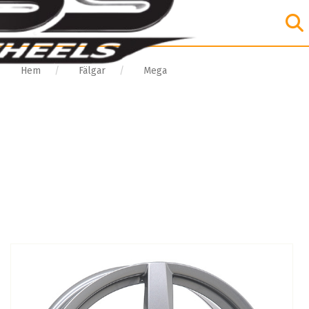
Hem
Fälgar
Mega