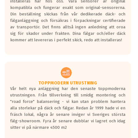
installeras här hos oss. Våra sensorer är original
kompatibla och fungerar exakt som original-sensorerna.
Din beställning skickas från vår dedikerade däck- och
fälganläggning och försäkras i förpackningar certifierade
av transportör. Det finns alltså ingen anledning att oroa
sig för skador under frakten. Dina fälgar och/eller däck
kommer att levereras i perfekt skick, redo att installeras!
TOPPMODERN UTRUSTNING
Vår helt nya anläggning har den senaste toppmoderna
utrustningen. Från tillverkning till smidig montering och
"road force" balansering - vi kan utan problem hantera
alla storlekar på däck och fälgar. Redan år 1999 hade vi en
fräsch lokal, några år senare inviger vi Sveriges största
fälg-showroom. Fyra år senare dubblar vi lagret och idag
sitter vi på närmare 4500 m2