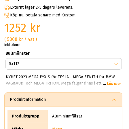
Externt lager 2-5 dagars leverans.
Köp nu. betala senare med Kustom.
1252 kr
( 5008 kr / 4st )
inkl. Moms
Bultmönster
NYHET 2023 MEGA PYXIS för TESLA - MEGA ZENITH för BMW
VAG&AUDI och MEGA TRITON. Mega fälgar finns i ett brett
...
Läs mer
spektrum av alternativ. De flesta modellerna är enkla, tidlösa
och fräscha. Något som gör mega Wheels framgångsrik är
Produktinformation
deras förmåga att alltid skapa robusta fälgar som tål både
vinter och sommarbruk. I kollektionen finns Hercules 5 och
storsäljaren Polera samt Virgo. Samtliga modeller (inte alla)
Produktgrupp
Aluminiumfälgar
men de flesta går att få i mörka och ljusa färger. Har du en
trailer så har mega Wheels ett stort utbud för dig som