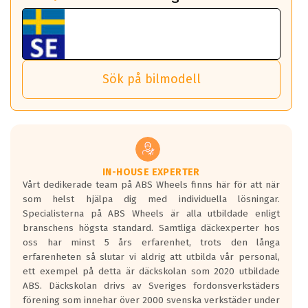
fall det behövs.
Vi använder detta system i flertalet av våra fälgar.
fordon. Detta sker automatiskt och är inget du som förare
Tillbehören är av högsta kvalitet och är kompatibla med
ABS 360 gör det möjligt för dig att ta med fälgarna till din
behöver tänka på.
ABS Wheels fälgar.
nästa bil.
Sensorn sitter inne i hjulet och skickar signaler om lufttryck
Viktigt att Bult respektive mutter är av storlek (17mm hylsa
Det sparar dig tid och pengar.
och temperatur till din instrumentpanel.
) Hex 17.
Sök på bilmodell
*PCD står för pitch circle diameter / Bultmönster.
TPMS gör det enkelt att ha koll på att dina däck håller rätt
Genom att du anger ditt registreringsnummer kan vi matcha
tryck. Skulle du tappa tryck i något däck varnar TPMS dig
och garantera att tillbehören passar till 100%
om detta.
Viktigt att tänka på är att alltid använda en momentnyckel
TPMS står för Tyre Pressure Monitoring System och innebär
vid åtdragning av hjulbultarna.
helt kort att du som förare alltid ska ha koll på lufttrycket i
dina däck.
IN-HOUSE EXPERTER
Vårt dedikerade team på ABS Wheels finns här för att när
Samtliga ABS Wheels fälgar är kompatibla med TPMS
som helst hjälpa dig med individuella lösningar.
sensorer.
Specialisterna på ABS Wheels är alla utbildade enligt
branschens högsta standard. Samtliga däckexperter hos
oss har minst 5 års erfarenhet, trots den långa
erfarenheten så slutar vi aldrig att utbilda vår personal,
ett exempel på detta är däckskolan som 2020 utbildade
ABS. Däckskolan drivs av Sveriges fordonsverkstäders
förening som innehar över 2000 svenska verkstäder under