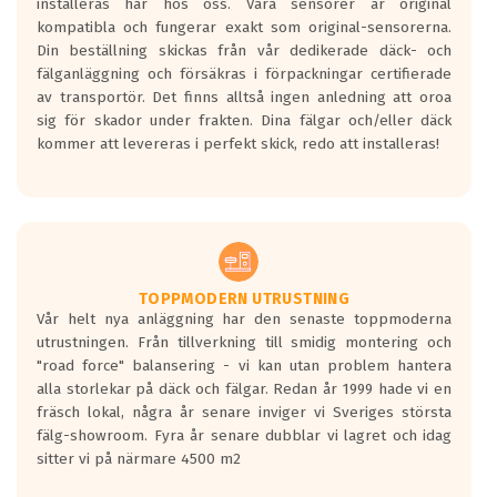
installeras här hos oss. Våra sensorer är original
kompatibla och fungerar exakt som original-sensorerna.
Din beställning skickas från vår dedikerade däck- och
fälganläggning och försäkras i förpackningar certifierade
av transportör. Det finns alltså ingen anledning att oroa
sig för skador under frakten. Dina fälgar och/eller däck
kommer att levereras i perfekt skick, redo att installeras!
TOPPMODERN UTRUSTNING
Vår helt nya anläggning har den senaste toppmoderna
utrustningen. Från tillverkning till smidig montering och
"road force" balansering - vi kan utan problem hantera
alla storlekar på däck och fälgar. Redan år 1999 hade vi en
fräsch lokal, några år senare inviger vi Sveriges största
fälg-showroom. Fyra år senare dubblar vi lagret och idag
sitter vi på närmare 4500 m2