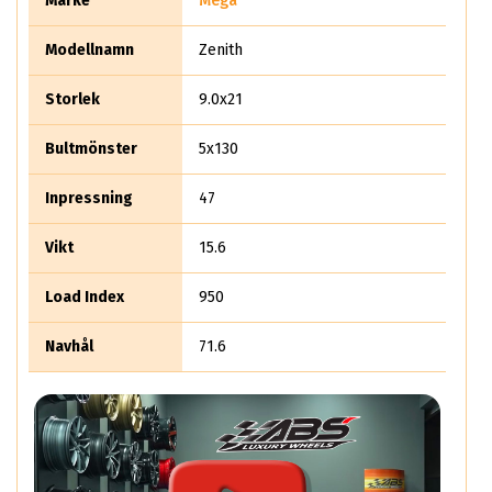
Märke
Mega
sverige-favoriten Indus Trailer.
Modellnamn
Zenith
Storlek
9.0x21
Bultmönster
5x130
Inpressning
47
Vikt
15.6
Load Index
950
Navhål
71.6