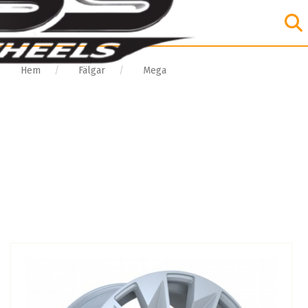
Hem
Fälgar
Mega