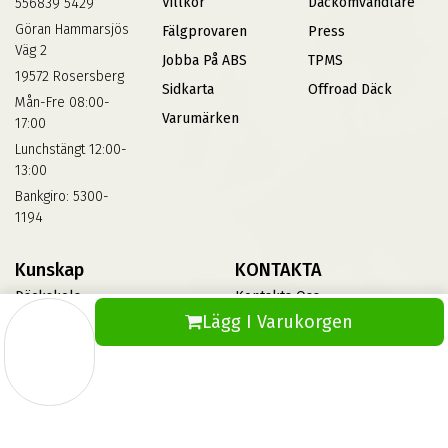
Villkor
Däckomvandlare
556839 5429
Göran Hammarsjös
Fälgprovaren
Press
Väg 2
Jobba På ABS
TPMS
19572 Rosersberg
Sidkarta
Offroad Däck
Mån-Fre 08:00-
Varumärken
17:00
Lunchstängt 12:00-
13:00
Bankgiro: 5300-
1194
Kunskap
KONTAKTA
Däckskola
Kontakta Oss
Lägg I Varukorgen
Blog
Vinterdäck
FAQs
Informationsbank Av Däck
Och Fälgar
ABS360