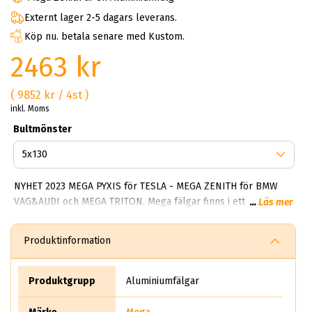
Externt lager 2-5 dagars leverans.
Köp nu. betala senare med Kustom.
2463 kr
( 9852 kr / 4st )
inkl. Moms
Bultmönster
NYHET 2023 MEGA PYXIS för TESLA - MEGA ZENITH för BMW
VAG&AUDI och MEGA TRITON. Mega fälgar finns i ett brett
...
Läs mer
spektrum av alternativ. De flesta modellerna är enkla, tidlösa
och fräscha. Något som gör mega Wheels framgångsrik är
Produktinformation
deras förmåga att alltid skapa robusta fälgar som tål både
vinter och sommarbruk. I kollektionen finns Hercules 5 och
storsäljaren Polera samt Virgo. Samtliga modeller (inte alla)
Produktgrupp
Aluminiumfälgar
men de flesta går att få i mörka och ljusa färger. Har du en
trailer så har mega Wheels ett stort utbud för dig som