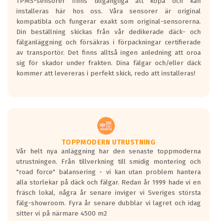
TPMS-sensorer finns tillgängliga att köpa och kan
installeras här hos oss. Våra sensorer är original
kompatibla och fungerar exakt som original-sensorerna.
Din beställning skickas från vår dedikerade däck- och
fälganläggning och försäkras i förpackningar certifierade
av transportör. Det finns alltså ingen anledning att oroa
sig för skador under frakten. Dina fälgar och/eller däck
kommer att levereras i perfekt skick, redo att installeras!
TOPPMODERN UTRUSTNING
Vår helt nya anläggning har den senaste toppmoderna
utrustningen. Från tillverkning till smidig montering och
"road force" balansering - vi kan utan problem hantera
alla storlekar på däck och fälgar. Redan år 1999 hade vi en
fräsch lokal, några år senare inviger vi Sveriges största
fälg-showroom. Fyra år senare dubblar vi lagret och idag
sitter vi på närmare 4500 m2