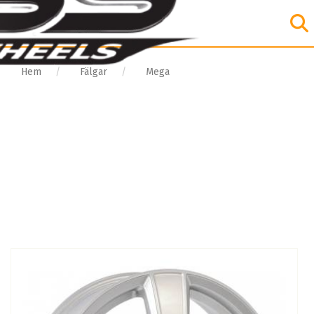
Hem
Fälgar
Mega