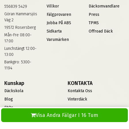
Villkor
Däckomvandlare
556839 5429
Göran Hammarsjös
Fälgprovaren
Press
Väg 2
Jobba På ABS
TPMS
19572 Rosersberg
Sidkarta
Offroad Däck
Mån-Fre 08:00-
Varumärken
17:00
Lunchstängt 12:00-
13:00
Bankgiro: 5300-
1194
Kunskap
KONTAKTA
Däckskola
Kontakta Oss
Blog
Vinterdäck
FAQs
Visa Andra Fälgar I 16 Tum
Informationsbank Av Däck
Och Fälgar