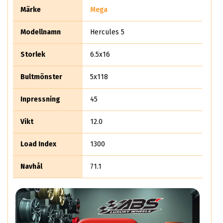
trailer så har mega Wheels ett stort utbud för dig som
Märke
Mega
sverige-favoriten Indus Trailer.
Modellnamn
Hercules 5
Storlek
6.5x16
Bultmönster
5x118
Inpressning
45
Vikt
12.0
Load Index
1300
Navhål
71.1