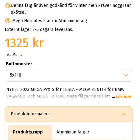
Denna fälg är även godkänd för vinter men kräver noggrann
skötsel
Mega Hercules 5 är en Aluminiumfälg
Externt lager 2-5 dagars leverans.
1325 kr
inkl. Moms
Bultmönster
NYHET 2023 MEGA PYXIS för TESLA - MEGA ZENITH för BMW
VAG&AUDI och MEGA TRITON. Mega fälgar finns i ett brett
...
Läs mer
spektrum av alternativ. De flesta modellerna är enkla, tidlösa
och fräscha. Något som gör mega Wheels framgångsrik är
Produktinformation
deras förmåga att alltid skapa robusta fälgar som tål både
vinter och sommarbruk. I kollektionen finns Hercules 5 och
storsäljaren Polera samt Virgo. Samtliga modeller (inte alla)
Produktgrupp
Aluminiumfälgar
men de flesta går att få i mörka och ljusa färger. Har du en