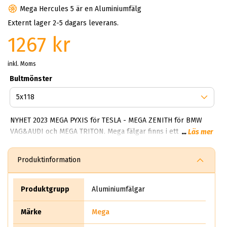
Mega Hercules 5 är en Aluminiumfälg
Externt lager 2-5 dagars leverans.
1267 kr
inkl. Moms
Bultmönster
NYHET 2023 MEGA PYXIS för TESLA - MEGA ZENITH för BMW
VAG&AUDI och MEGA TRITON. Mega fälgar finns i ett brett
...
Läs mer
spektrum av alternativ. De flesta modellerna är enkla, tidlösa
och fräscha. Något som gör mega Wheels framgångsrik är
Produktinformation
deras förmåga att alltid skapa robusta fälgar som tål både
vinter och sommarbruk. I kollektionen finns Hercules 5 och
storsäljaren Polera samt Virgo. Samtliga modeller (inte alla)
Produktgrupp
Aluminiumfälgar
men de flesta går att få i mörka och ljusa färger. Har du en
trailer så har mega Wheels ett stort utbud för dig som
Märke
Mega
sverige-favoriten Indus Trailer.