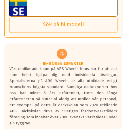
Tillbehören är av högsta kvalitet och är kompatibla med
ABS 360 gör det möjligt för dig att ta med fälgarna till din
behöver tänka på.
ABS Wheels fälgar.
nästa bil.
Sensorn sitter inne i hjulet och skickar signaler om lufttryck
Viktigt att Bult respektive mutter är av storlek (17mm hylsa
Det sparar dig tid och pengar.
och temperatur till din instrumentpanel.
) Hex 17.
Sök på bilmodell
*PCD står för pitch circle diameter / Bultmönster.
TPMS gör det enkelt att ha koll på att dina däck håller rätt
Genom att du anger ditt registreringsnummer kan vi matcha
tryck. Skulle du tappa tryck i något däck varnar TPMS dig
och garantera att tillbehören passar till 100%
om detta.
Viktigt att tänka på är att alltid använda en momentnyckel
TPMS står för Tyre Pressure Monitoring System och innebär
vid åtdragning av hjulbultarna.
helt kort att du som förare alltid ska ha koll på lufttrycket i
dina däck.
IN-HOUSE EXPERTER
Vårt dedikerade team på ABS Wheels finns här för att när
Samtliga ABS Wheels fälgar är kompatibla med TPMS
som helst hjälpa dig med individuella lösningar.
sensorer.
Specialisterna på ABS Wheels är alla utbildade enligt
branschens högsta standard. Samtliga däckexperter hos
oss har minst 5 års erfarenhet, trots den långa
erfarenheten så slutar vi aldrig att utbilda vår personal,
ett exempel på detta är däckskolan som 2020 utbildade
ABS. Däckskolan drivs av Sveriges fordonsverkstäders
förening som innehar över 2000 svenska verkstäder under
sin ryggrad.