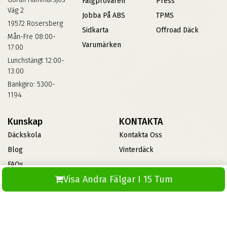
Fälgprovaren
Press
Väg 2
Jobba På ABS
TPMS
19572 Rosersberg
Sidkarta
Offroad Däck
Mån-Fre 08:00-
Varumärken
17:00
Lunchstängt 12:00-
13:00
Bankgiro: 5300-
1194
Kunskap
KONTAKTA
Däckskola
Kontakta Oss
Blog
Vinterdäck
FAQs
Visa Andra Fälgar I 15 Tum
Informationsbank Av Däck
Och Fälgar
ABS360