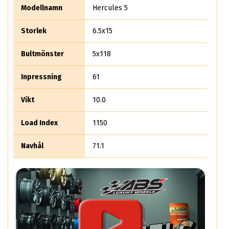
Modellnamn
Hercules 5
Storlek
6.5x15
Bultmönster
5x118
Inpressning
61
Vikt
10.0
Load Index
1150
Navhål
71.1