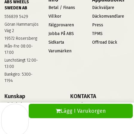
ABS WHEELS
Betal / Finans
Däckväljare
SWEDEN AB
Villkor
Däckomvandlare
556839 5429
Göran Hammarsjös
Fälgprovaren
Press
Väg 2
Jobba På ABS
TPMS
19572 Rosersberg
Sidkarta
Offroad Däck
Mån-Fre 08:00-
Varumärken
17:00
Lunchstängt 12:00-
13:00
Bankgiro: 5300-
1194
Kunskap
KONTAKTA
Däckskola
Kontakta Oss
Lägg I Varukorgen
Blog
Vinterdäck
FAQs
Informationsbank Av Däck