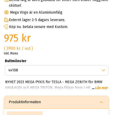
skötsel
Mega Virgo är en Aluminiumfälg
Externt lager 2-5 dagars leverans.
Köp nu. betala senare med Kustom.
975 kr
( 3900 kr / 4st )
inkl. Moms
Bultmönster
NYHET 2023 MEGA PYXIS för TESLA - MEGA ZENITH för BMW
VAG&AUDI och MEGA TRITON. Mega fälgar finns i ett brett
...
Läs mer
spektrum av alternativ. De flesta modellerna är enkla, tidlösa
och fräscha. Något som gör mega Wheels framgångsrik är
Produktinformation
deras förmåga att alltid skapa robusta fälgar som tål både
vinter och sommarbruk. I kollektionen finns Hercules 5 och