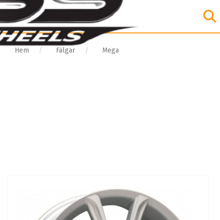
Hem
Fälgar
Mega