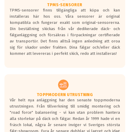
TPMS-SENSORER
TPMS-sensorer finns tillgängliga att köpa och kan
installeras här hos oss. Våra sensorer är original
kompatibla och fungerar exakt som original-sensorerna.
Din beställning skickas från vår dedikerade däck- och
fälganläggning och försäkras i förpackningar certifierade
av transportör. Det finns alltså ingen anledning att oroa
sig för skador under frakten. Dina fälgar och/eller däck
kommer att levereras i perfekt skick, redo att installeras!
TOPPMODERN UTRUSTNING
Vår helt nya anläggning har den senaste toppmoderna
utrustningen. Från tillverkning till smidig montering och
"road force" balansering - vi kan utan problem hantera
alla storlekar på däck och fälgar. Redan år 1999 hade vi en
fräsch lokal, några år senare inviger vi Sveriges största
fälg-showroom. Fyra år senare dubblar vi lagret och idag