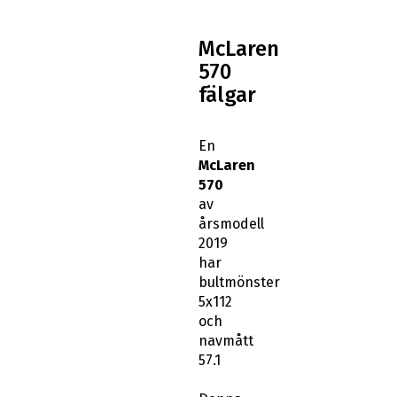
McLaren
570
fälgar
En
McLaren
570
av
årsmodell
2019
har
bultmönster
5x112
och
navmått
57.1