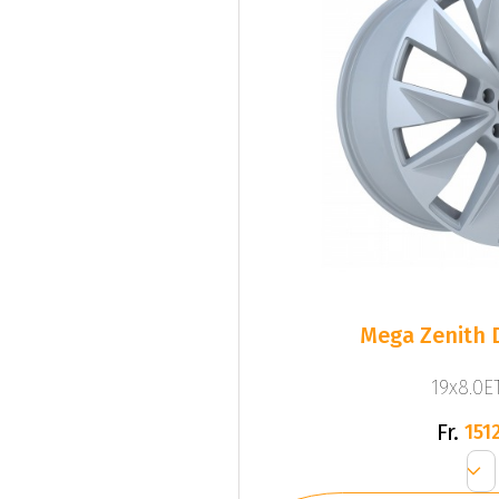
Mega Zenith D
19x8.0ET
Fr.
1512