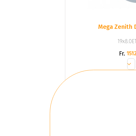
Mega Zenith D
19x8.0ET
Fr.
1512