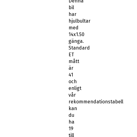
Denna
bil
har
hjulbultar
med
14x1.50
gänga.
Standard
ET
mått
är
41
och
enligt
vår
rekommendationstabell
kan
du
ha
19
till