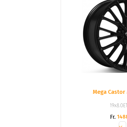
Mega Castor 
19x8.0ET
Fr.
148