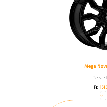
Mega Nova
19x8.5ET
Fr.
1513