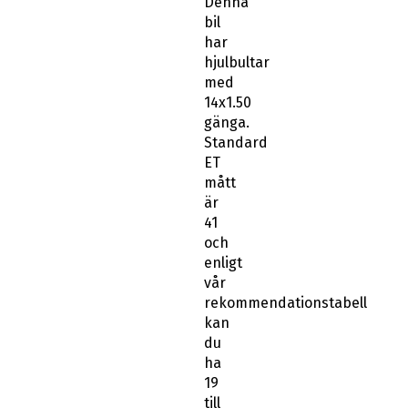
Denna
bil
har
hjulbultar
med
14x1.50
gänga.
Standard
ET
mått
är
41
och
enligt
vår
rekommendationstabell
kan
du
ha
19
till