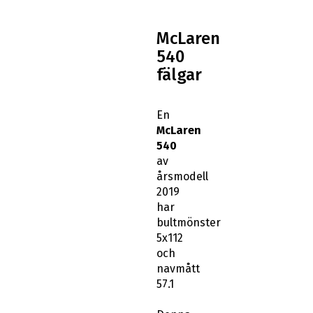
McLaren
540
fälgar
En
McLaren
540
av
årsmodell
2019
har
bultmönster
5x112
och
navmått
57.1