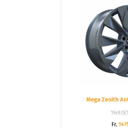
Mega Zenith Ant
19x9.0ET
Fr.
147