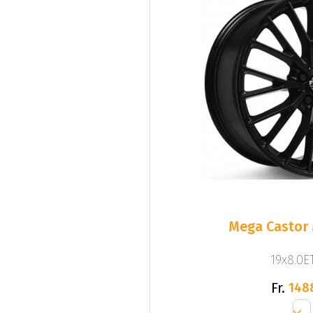
Mega Castor 
19x8.0ET
Fr.
148