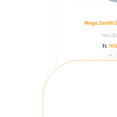
Mega Zenith D
19x8.0ET
Fr.
1512