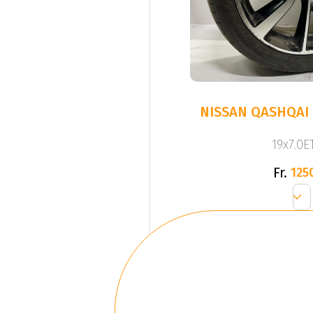
NISSAN QASHQAI 
19x7.0ET
Fr.
125