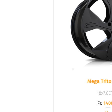
Mega Trito
18x7.0ET
Fr.
140