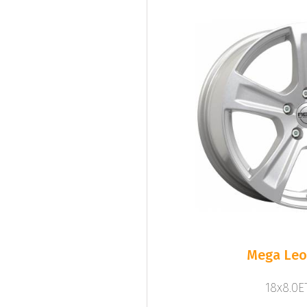
Mega Leo 
18x8.0ET