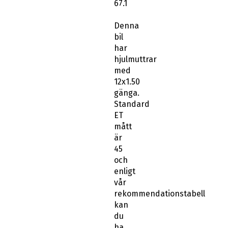
67.1
Denna
bil
har
hjulmuttrar
med
12x1.50
gänga.
Standard
ET
mått
är
45
och
enligt
vår
rekommendationstabell
kan
du
ha