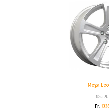
Mega Leo 
18x8.0ET
Fr.
133