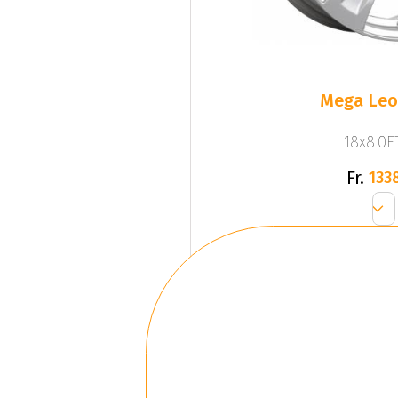
Mega Leo 
18x8.0ET
Fr.
133