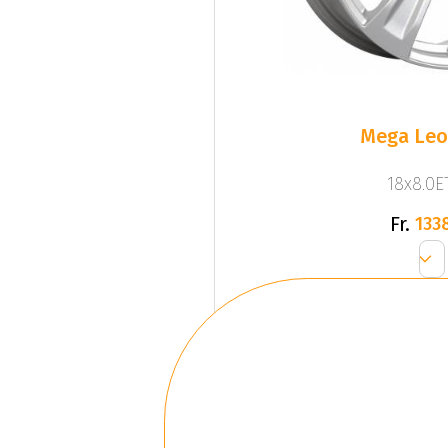
Mega Leo 
18x8.0ET
Fr.
133