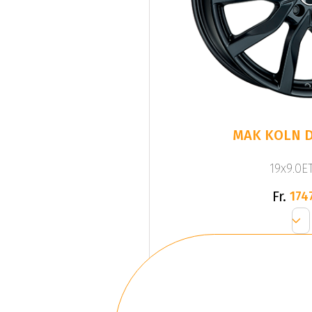
MAK KOLN Du
19x9.0ET
Fr.
174