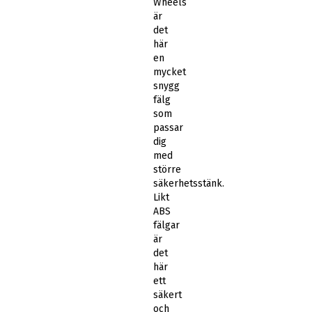
Wheels
är
det
här
en
mycket
snygg
fälg
som
passar
dig
med
större
säkerhetsstänk.
Likt
ABS
fälgar
är
det
här
ett
säkert
och