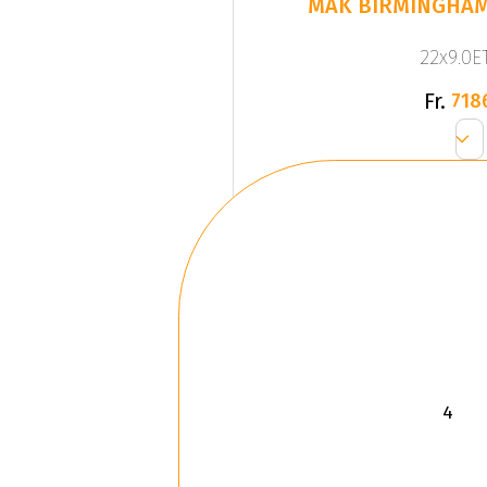
MAK BIRMINGHAM
22x9.0ET
Fr.
718