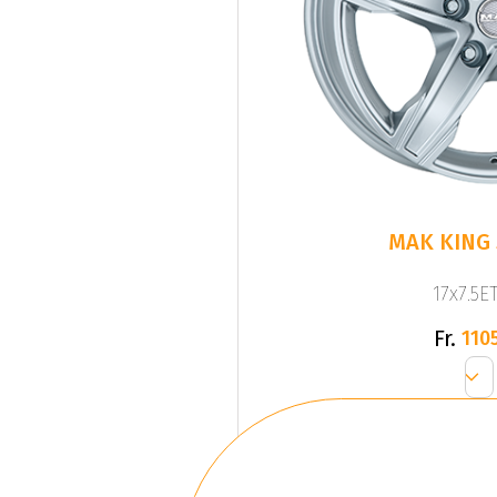
MAK KING 5
17x7.5ET
Fr.
1105