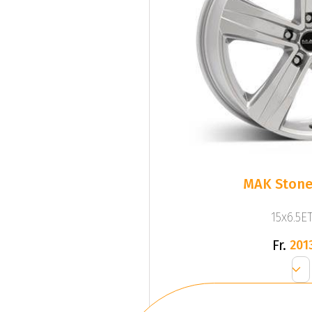
MAK Stone5
15x6.5ET
Fr.
201