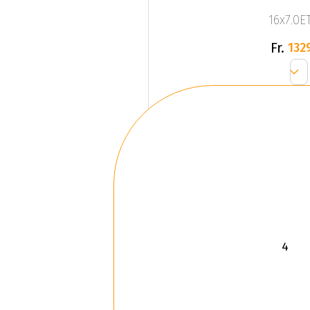
16x7.0ET
Fr.
132