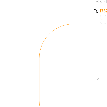
16x6.5ET
Fr.
1752