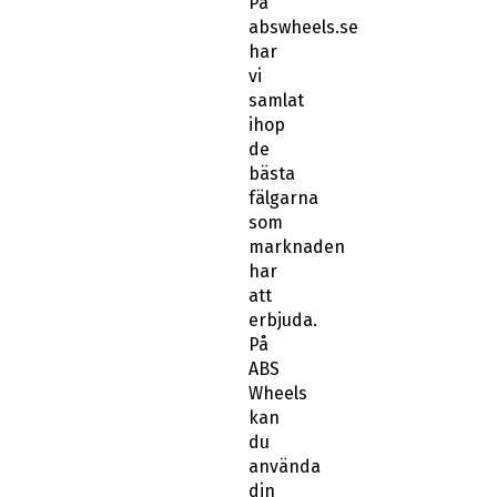
På
abswheels.se
har
vi
samlat
ihop
de
bästa
fälgarna
som
marknaden
har
att
erbjuda.
På
ABS
Wheels
kan
du
använda
din