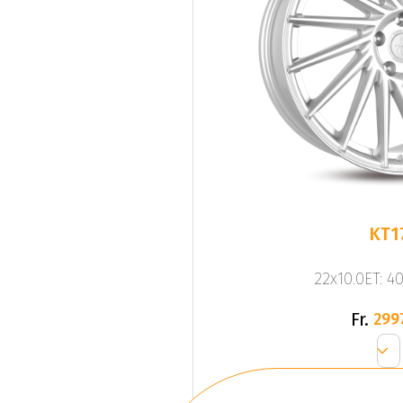
KT1
22x10.0ET: 4
Fr.
299