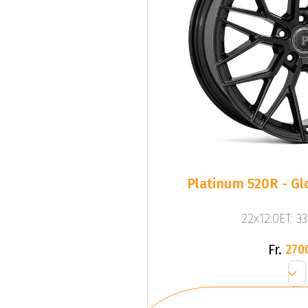
Platinum 520R - Gl
22x12.0ET: 3
Fr.
270