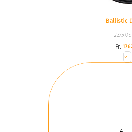
Ballistic
22x9.0ET
Fr.
176