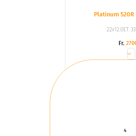
Platinum 520R 
22x12.0ET: 3
Fr.
270