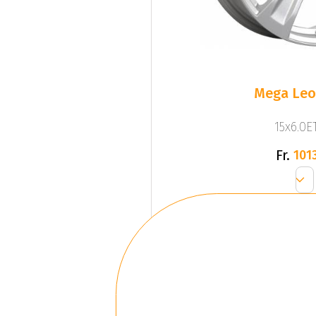
Mega Leo 
15x6.0ET
Fr.
1013