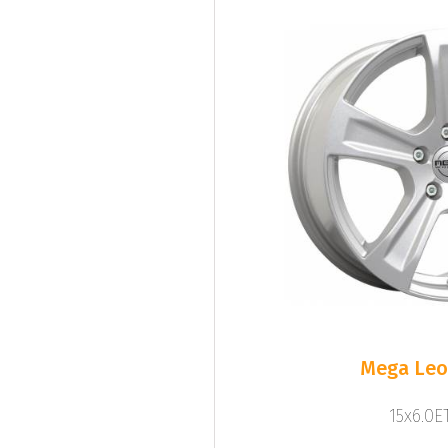
Mega Leo 
15x6.0ET