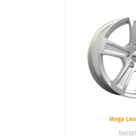
Mega Leo 
15x6.0ET