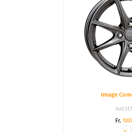
Image Come
14x5.5ET
Fr.
1333