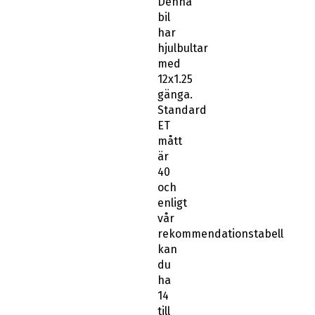
Denna
bil
har
hjulbultar
med
12x1.25
gänga.
Standard
ET
mått
är
40
och
enligt
vår
rekommendationstabell
kan
du
ha
14
till