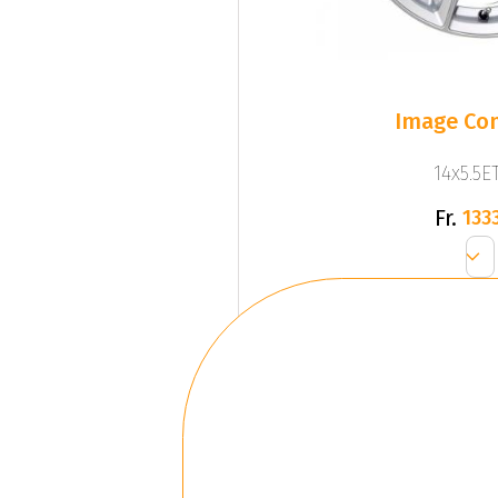
Image Com
14x5.5ET
Fr.
1333