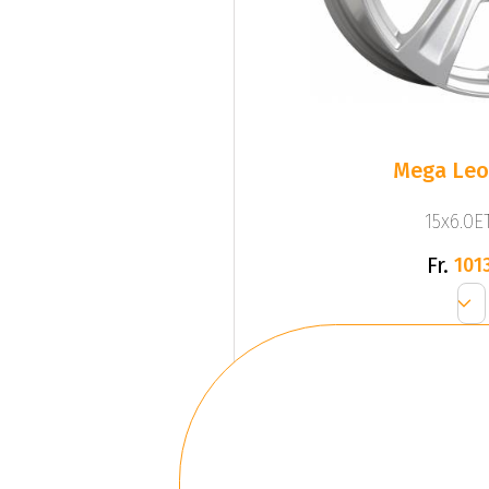
Mega Leo 
15x6.0ET
Fr.
1013