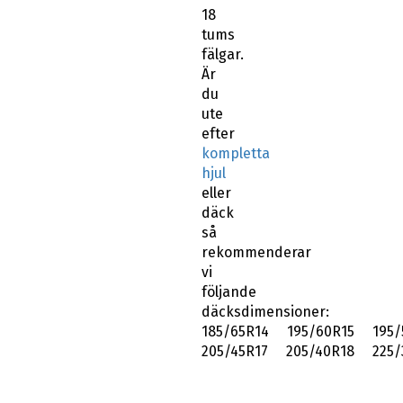
18
tums
fälgar.
Är
du
ute
efter
kompletta
hjul
eller
däck
så
rekommenderar
vi
följande
däcksdimensioner:
185/65R14 195/60R15 195/
205/45R17 205/40R18 225/