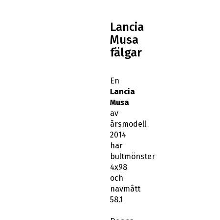
Lancia
Musa
fälgar
En
Lancia
Musa
av
årsmodell
2014
har
bultmönster
4x98
och
navmått
58.1