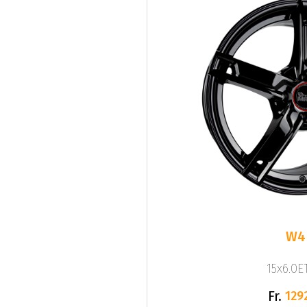
W4
15x6.0ET
Fr.
129