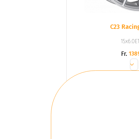
C23 Racing
15x6.0ET
Fr.
138