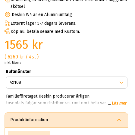
skötsel
Keskin W4 är en Aluminiumfälg
Externt lager 5-7 dagars leverans.
Köp nu. betala senare med Kustom.
1565 kr
( 6260 kr / 4st )
inkl. Moms
Bultmönster
Familjeföretaget Keskin producerar årligen
tusentals fälgar som distribueras runt om i hela världen. På
...
Läs mer
ABS Wheels kan du handla Keskin aluminiumfälgar till riktigt
bra priser. Keskin går under namnet Keskin Tuning Europe
Produktinformation
GmbH, bolaget härstammar och kommer från Tyskland.