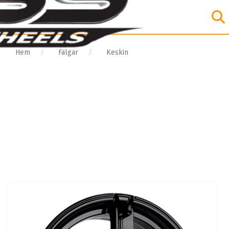
Hem
Fälgar
Keskin