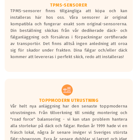
TPMS-SENSORER
TPMS-sensorer finns tillgängliga att köpa och kan
installeras här hos oss. Våra sensorer är original
kompatibla och fungerar exakt som original-sensorerna.
Din beställning skickas från vår dedikerade däck- och
fälganläggning och försäkras i förpackningar certifierade
av transportör. Det finns alltså ingen anledning att oroa
sig för skador under frakten. Dina fälgar och/eller däck
kommer att levereras i perfekt skick, redo att installeras!
TOPPMODERN UTRUSTNING
Vår helt nya anläggning har den senaste toppmoderna
utrustningen. Från tillverkning till smidig montering och
"road force" balansering - vi kan utan problem hantera
alla storlekar på däck och fälgar. Redan år 1999 hade vi en
fräsch lokal, några år senare inviger vi Sveriges största
fälg-showroom. Fyra år senare dubblar vi lagret och idag