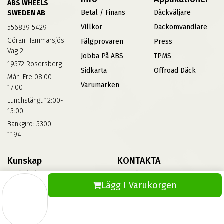
ABS WHEELS
Betal / Finans
Däckväljare
SWEDEN AB
Villkor
Däckomvandlare
556839 5429
Göran Hammarsjös
Fälgprovaren
Press
Väg 2
Jobba På ABS
TPMS
19572 Rosersberg
Sidkarta
Offroad Däck
Mån-Fre 08:00-
Varumärken
17:00
Lunchstängt 12:00-
13:00
Bankgiro: 5300-
1194
Kunskap
KONTAKTA
Däckskola
Kontakta Oss
Lägg I Varukorgen
Blog
Vinterdäck
FAQs
Informationsbank Av Däck