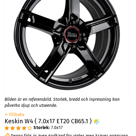
Bilden är en referensbild. Storlek, bredd och inpressning kan
påverka djup och utseende.
Tillbaka
Keskin W4 ( 7.0x17 ET20 CB65.1 )
Storlek:
7.0x17
Denna fälg är även godkänd för vinter men kräver noggrann