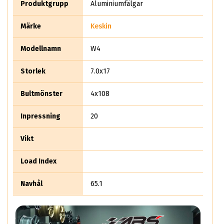
Produktgrupp
Aluminiumfälgar
Märke
Keskin
Modellnamn
W4
Storlek
7.0x17
Bultmönster
4x108
Inpressning
20
Vikt
Load Index
Navhål
65.1