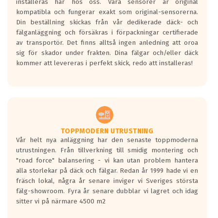
installeras här hos oss. Våra sensorer är original
kompatibla och fungerar exakt som original-sensorerna.
Din beställning skickas från vår dedikerade däck- och
fälganläggning och försäkras i förpackningar certifierade
av transportör. Det finns alltså ingen anledning att oroa
sig för skador under frakten. Dina fälgar och/eller däck
kommer att levereras i perfekt skick, redo att installeras!
TOPPMODERN UTRUSTNING
Vår helt nya anläggning har den senaste toppmoderna
utrustningen. Från tillverkning till smidig montering och
"road force" balansering - vi kan utan problem hantera
alla storlekar på däck och fälgar. Redan år 1999 hade vi en
fräsch lokal, några år senare inviger vi Sveriges största
fälg-showroom. Fyra år senare dubblar vi lagret och idag
sitter vi på närmare 4500 m2