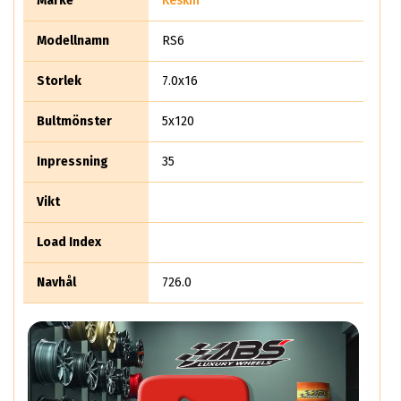
Märke
Keskin
Modellnamn
RS6
Storlek
7.0x16
Bultmönster
5x120
Inpressning
35
Vikt
Load Index
Navhål
726.0