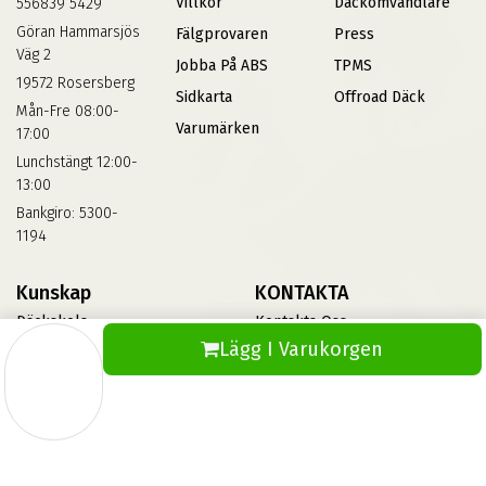
Villkor
Däckomvandlare
556839 5429
Göran Hammarsjös
Fälgprovaren
Press
Väg 2
Jobba På ABS
TPMS
19572 Rosersberg
Sidkarta
Offroad Däck
Mån-Fre 08:00-
Varumärken
17:00
Lunchstängt 12:00-
13:00
Bankgiro: 5300-
1194
Kunskap
KONTAKTA
Däckskola
Kontakta Oss
Lägg I Varukorgen
Blog
Vinterdäck
FAQs
Informationsbank Av Däck
Och Fälgar
ABS360