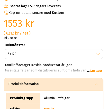
Externt lager 5-7 dagars leverans.
Köp nu. betala senare med Kustom.
1553 kr
( 6212 kr / 4st )
inkl. Moms
Bultmönster
Familjeföretaget Keskin producerar årligen
tusentals fälgar som distribueras runt om i hela världen. På
...
Läs mer
ABS Wheels kan du handla Keskin aluminiumfälgar till riktigt
bra priser. Keskin går under namnet Keskin Tuning Europe
Produktinformation
GmbH, bolaget härstammar och kommer från Tyskland.
Produktgrupp
Aluminiumfälgar