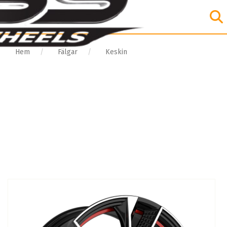
Hem
Fälgar
Keskin