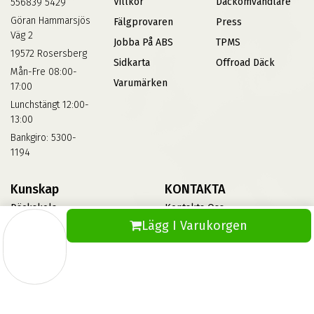
Villkor
Däckomvandlare
556839 5429
Göran Hammarsjös
Fälgprovaren
Press
Väg 2
Jobba På ABS
TPMS
19572 Rosersberg
Sidkarta
Offroad Däck
Mån-Fre 08:00-
Varumärken
17:00
Lunchstängt 12:00-
13:00
Bankgiro: 5300-
1194
Kunskap
KONTAKTA
Däckskola
Kontakta Oss
Lägg I Varukorgen
Blog
Vinterdäck
FAQs
Informationsbank Av Däck
Och Fälgar
ABS360