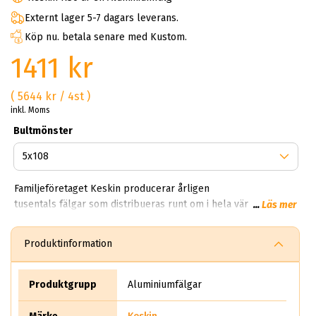
Externt lager 5-7 dagars leverans.
Köp nu. betala senare med Kustom.
1411 kr
( 5644 kr / 4st )
inkl. Moms
Bultmönster
Familjeföretaget Keskin producerar årligen
tusentals fälgar som distribueras runt om i hela världen. På
...
Läs mer
ABS Wheels kan du handla Keskin aluminiumfälgar till riktigt
bra priser. Keskin går under namnet Keskin Tuning Europe
Produktinformation
GmbH, bolaget härstammar och kommer från Tyskland.
Produktgrupp
Aluminiumfälgar