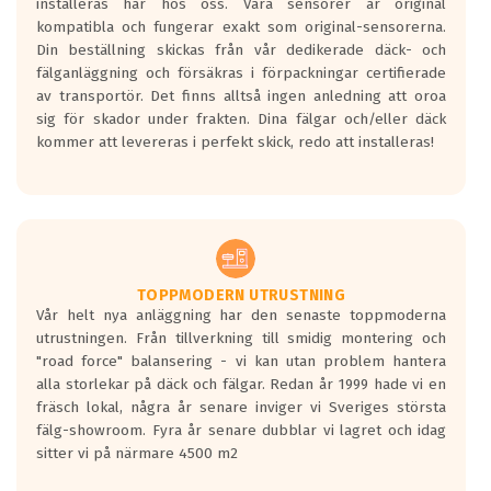
installeras här hos oss. Våra sensorer är original
kompatibla och fungerar exakt som original-sensorerna.
Din beställning skickas från vår dedikerade däck- och
fälganläggning och försäkras i förpackningar certifierade
av transportör. Det finns alltså ingen anledning att oroa
sig för skador under frakten. Dina fälgar och/eller däck
kommer att levereras i perfekt skick, redo att installeras!
TOPPMODERN UTRUSTNING
Vår helt nya anläggning har den senaste toppmoderna
utrustningen. Från tillverkning till smidig montering och
"road force" balansering - vi kan utan problem hantera
alla storlekar på däck och fälgar. Redan år 1999 hade vi en
fräsch lokal, några år senare inviger vi Sveriges största
fälg-showroom. Fyra år senare dubblar vi lagret och idag
sitter vi på närmare 4500 m2