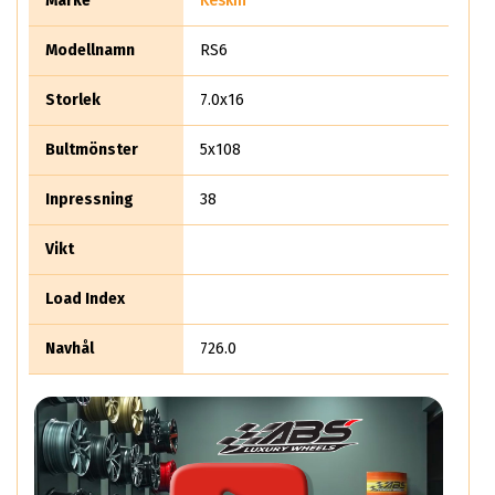
Märke
Keskin
Modellnamn
RS6
Storlek
7.0x16
Bultmönster
5x108
Inpressning
38
Vikt
Load Index
Navhål
726.0