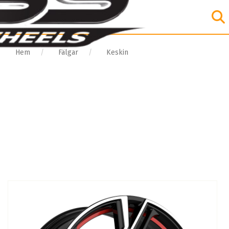
Hem
Fälgar
Keskin