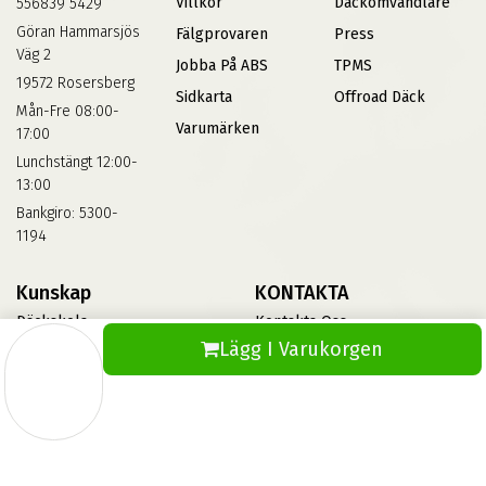
Villkor
Däckomvandlare
556839 5429
Göran Hammarsjös
Fälgprovaren
Press
Väg 2
Jobba På ABS
TPMS
19572 Rosersberg
Sidkarta
Offroad Däck
Mån-Fre 08:00-
Varumärken
17:00
Lunchstängt 12:00-
13:00
Bankgiro: 5300-
1194
Kunskap
KONTAKTA
Däckskola
Kontakta Oss
Lägg I Varukorgen
Blog
Vinterdäck
FAQs
Informationsbank Av Däck
Och Fälgar
ABS360