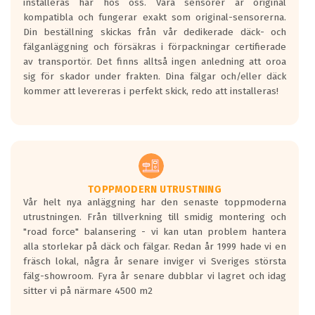
installeras här hos oss. Våra sensorer är original
kompatibla och fungerar exakt som original-sensorerna.
Din beställning skickas från vår dedikerade däck- och
fälganläggning och försäkras i förpackningar certifierade
av transportör. Det finns alltså ingen anledning att oroa
sig för skador under frakten. Dina fälgar och/eller däck
kommer att levereras i perfekt skick, redo att installeras!
TOPPMODERN UTRUSTNING
Vår helt nya anläggning har den senaste toppmoderna
utrustningen. Från tillverkning till smidig montering och
"road force" balansering - vi kan utan problem hantera
alla storlekar på däck och fälgar. Redan år 1999 hade vi en
fräsch lokal, några år senare inviger vi Sveriges största
fälg-showroom. Fyra år senare dubblar vi lagret och idag
sitter vi på närmare 4500 m2