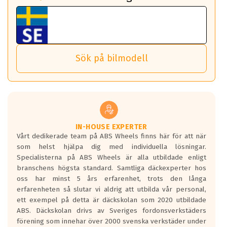
fall det behövs.
Vi använder detta system i flertalet av våra fälgar.
fordon. Detta sker automatiskt och är inget du som förare
Tillbehören är av högsta kvalitet och är kompatibla med
ABS 360 gör det möjligt för dig att ta med fälgarna till din
behöver tänka på.
ABS Wheels fälgar.
nästa bil.
Sensorn sitter inne i hjulet och skickar signaler om lufttryck
Viktigt att Bult respektive mutter är av storlek (17mm hylsa
Det sparar dig tid och pengar.
och temperatur till din instrumentpanel.
) Hex 17.
Sök på bilmodell
*PCD står för pitch circle diameter / Bultmönster.
TPMS gör det enkelt att ha koll på att dina däck håller rätt
Genom att du anger ditt registreringsnummer kan vi matcha
tryck. Skulle du tappa tryck i något däck varnar TPMS dig
och garantera att tillbehören passar till 100%
om detta.
Viktigt att tänka på är att alltid använda en momentnyckel
TPMS står för Tyre Pressure Monitoring System och innebär
vid åtdragning av hjulbultarna.
helt kort att du som förare alltid ska ha koll på lufttrycket i
dina däck.
IN-HOUSE EXPERTER
Vårt dedikerade team på ABS Wheels finns här för att när
Samtliga ABS Wheels fälgar är kompatibla med TPMS
som helst hjälpa dig med individuella lösningar.
sensorer.
Specialisterna på ABS Wheels är alla utbildade enligt
branschens högsta standard. Samtliga däckexperter hos
oss har minst 5 års erfarenhet, trots den långa
erfarenheten så slutar vi aldrig att utbilda vår personal,
ett exempel på detta är däckskolan som 2020 utbildade
ABS. Däckskolan drivs av Sveriges fordonsverkstäders
förening som innehar över 2000 svenska verkstäder under