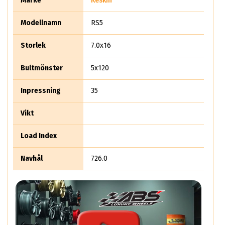
Märke
Keskin
Modellnamn
RS5
Storlek
7.0x16
Bultmönster
5x120
Inpressning
35
Vikt
Load Index
Navhål
726.0