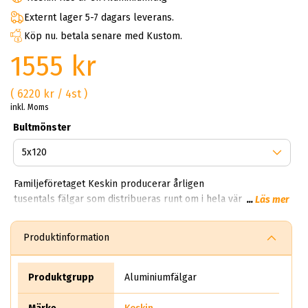
Externt lager 5-7 dagars leverans.
Köp nu. betala senare med Kustom.
1555 kr
( 6220 kr / 4st )
inkl. Moms
Bultmönster
Familjeföretaget Keskin producerar årligen
tusentals fälgar som distribueras runt om i hela världen. På
...
Läs mer
ABS Wheels kan du handla Keskin aluminiumfälgar till riktigt
bra priser. Keskin går under namnet Keskin Tuning Europe
Produktinformation
GmbH, bolaget härstammar och kommer från Tyskland.
Produktgrupp
Aluminiumfälgar