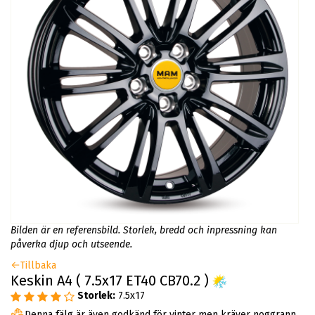
Bilden är en referensbild. Storlek, bredd och inpressning kan
påverka djup och utseende.
Tillbaka
Keskin A4 ( 7.5x17 ET40 CB70.2 )
Storlek:
7.5x17
Denna fälg är även godkänd för vinter men kräver noggrann