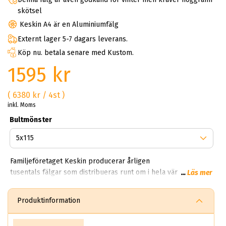
skötsel
Keskin A4 är en Aluminiumfälg
Externt lager 5-7 dagars leverans.
Köp nu. betala senare med Kustom.
1595 kr
( 6380 kr / 4st )
inkl. Moms
Bultmönster
Familjeföretaget Keskin producerar årligen
tusentals fälgar som distribueras runt om i hela världen. På
...
Läs mer
ABS Wheels kan du handla Keskin aluminiumfälgar till riktigt
bra priser. Keskin går under namnet Keskin Tuning Europe
Produktinformation
GmbH, bolaget härstammar och kommer från Tyskland.