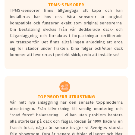
TPMS-SENSORER
TPMS-sensorer finns tillgängliga att köpa och kan
installeras här hos oss. Våra sensorer är original
kompatibla och fungerar exakt som original-sensorerna.
Din beställning skickas från vår dedikerade däck- och
fälganläggning och försäkras i förpackningar certifierade
av transportör. Det finns alltså ingen anledning att oroa
sig för skador under frakten. Dina fälgar och/eller däck
kommer att levereras i perfekt skick, redo att installeras!
TOPPMODERN UTRUSTNING
Vår helt nya anläggning har den senaste toppmoderna
utrustningen. Från tillverkning till smidig montering och
"road force" balansering - vi kan utan problem hantera
alla storlekar på däck och fälgar. Redan år 1999 hade vi en
fräsch lokal, några år senare inviger vi Sveriges största
fälg-showroom. Fyra år senare dubblar vi lagret och idag