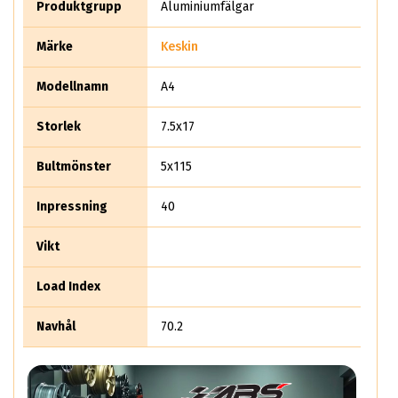
Produktgrupp
Aluminiumfälgar
Märke
Keskin
Modellnamn
A4
Storlek
7.5x17
Bultmönster
5x115
Inpressning
40
Vikt
Load Index
Navhål
70.2