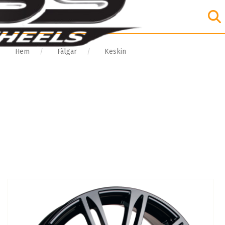
Hem
Fälgar
Keskin