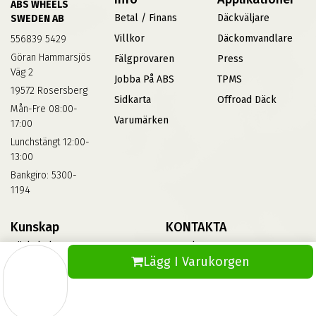
ABS WHEELS
Betal / Finans
Däckväljare
SWEDEN AB
Villkor
Däckomvandlare
556839 5429
Göran Hammarsjös
Fälgprovaren
Press
Väg 2
Jobba På ABS
TPMS
19572 Rosersberg
Sidkarta
Offroad Däck
Mån-Fre 08:00-
Varumärken
17:00
Lunchstängt 12:00-
13:00
Bankgiro: 5300-
1194
Kunskap
KONTAKTA
Däckskola
Kontakta Oss
Lägg I Varukorgen
Blog
Vinterdäck
FAQs
Informationsbank Av Däck