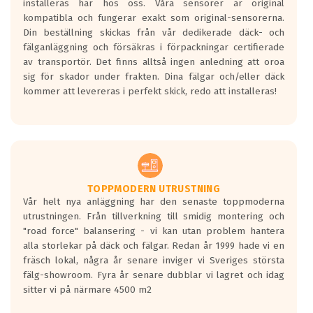
installeras här hos oss. Våra sensorer är original
kompatibla och fungerar exakt som original-sensorerna.
Din beställning skickas från vår dedikerade däck- och
fälganläggning och försäkras i förpackningar certifierade
av transportör. Det finns alltså ingen anledning att oroa
sig för skador under frakten. Dina fälgar och/eller däck
kommer att levereras i perfekt skick, redo att installeras!
TOPPMODERN UTRUSTNING
Vår helt nya anläggning har den senaste toppmoderna
utrustningen. Från tillverkning till smidig montering och
"road force" balansering - vi kan utan problem hantera
alla storlekar på däck och fälgar. Redan år 1999 hade vi en
fräsch lokal, några år senare inviger vi Sveriges största
fälg-showroom. Fyra år senare dubblar vi lagret och idag
sitter vi på närmare 4500 m2