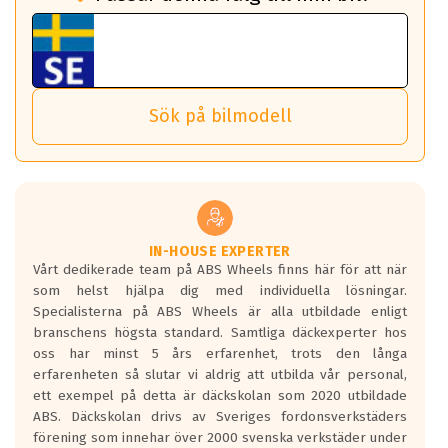
fall det behövs.
Vi använder detta system i flertalet av våra fälgar.
fordon. Detta sker automatiskt och är inget du som förare
Tillbehören är av högsta kvalitet och är kompatibla med
ABS 360 gör det möjligt för dig att ta med fälgarna till din
behöver tänka på.
ABS Wheels fälgar.
nästa bil.
Sensorn sitter inne i hjulet och skickar signaler om lufttryck
Viktigt att Bult respektive mutter är av storlek (17mm hylsa
Det sparar dig tid och pengar.
och temperatur till din instrumentpanel.
) Hex 17.
Sök på bilmodell
*PCD står för pitch circle diameter / Bultmönster.
TPMS gör det enkelt att ha koll på att dina däck håller rätt
Genom att du anger ditt registreringsnummer kan vi matcha
tryck. Skulle du tappa tryck i något däck varnar TPMS dig
och garantera att tillbehören passar till 100%
om detta.
Viktigt att tänka på är att alltid använda en momentnyckel
TPMS står för Tyre Pressure Monitoring System och innebär
vid åtdragning av hjulbultarna.
helt kort att du som förare alltid ska ha koll på lufttrycket i
dina däck.
IN-HOUSE EXPERTER
Vårt dedikerade team på ABS Wheels finns här för att när
Samtliga ABS Wheels fälgar är kompatibla med TPMS
som helst hjälpa dig med individuella lösningar.
sensorer.
Specialisterna på ABS Wheels är alla utbildade enligt
branschens högsta standard. Samtliga däckexperter hos
oss har minst 5 års erfarenhet, trots den långa
erfarenheten så slutar vi aldrig att utbilda vår personal,
ett exempel på detta är däckskolan som 2020 utbildade
ABS. Däckskolan drivs av Sveriges fordonsverkstäders
förening som innehar över 2000 svenska verkstäder under