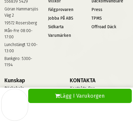
Villkor
Däckomvandlare
556839 5429
Göran Hammarsjös
Fälgprovaren
Press
Väg 2
Jobba På ABS
TPMS
19572 Rosersberg
Sidkarta
Offroad Däck
Mån-Fre 08:00-
Varumärken
17:00
Lunchstängt 12:00-
13:00
Bankgiro: 5300-
1194
Kunskap
KONTAKTA
Däckskola
Kontakta Oss
Lägg I Varukorgen
Blog
Vinterdäck
FAQs
Informationsbank Av Däck
Och Fälgar
ABS360