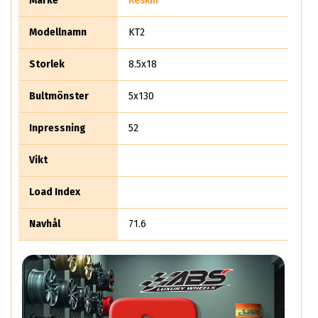
Märke
Keskin
Modellnamn
KT2
Storlek
8.5x18
Bultmönster
5x130
Inpressning
52
Vikt
Load Index
Navhål
71.6