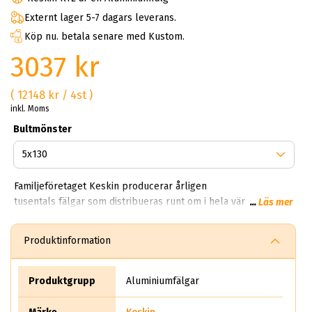
Externt lager 5-7 dagars leverans.
Köp nu. betala senare med Kustom.
3037 kr
( 12148 kr / 4st )
inkl. Moms
Bultmönster
Familjeföretaget Keskin producerar årligen
tusentals fälgar som distribueras runt om i hela världen. På
...
Läs mer
ABS Wheels kan du handla Keskin aluminiumfälgar till riktigt
bra priser. Keskin går under namnet Keskin Tuning Europe
Produktinformation
GmbH, bolaget härstammar och kommer från Tyskland.
Produktgrupp
Aluminiumfälgar