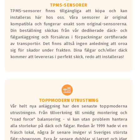
TPMS-SENSORER
TPMS-sensorer finns tillgängliga att köpa och kan
installeras här hos oss. Våra sensorer är original
kompatibla och fungerar exakt som original-sensorerna.
Din beställning skickas från vår dedikerade däck- och
fälganläggning och försäkras i förpackningar certifierade
av transportör. Det finns alltså ingen anledning att oroa
sig för skador under frakten. Dina fälgar och/eller däck
kommer att levereras i perfekt skick, redo att installeras!
TOPPMODERN UTRUSTNING
Vår helt nya anläggning har den senaste toppmoderna
utrustningen. Från tillverkning till smidig montering och
"road force" balansering - vi kan utan problem hantera
alla storlekar på däck och fälgar. Redan år 1999 hade vi en
fräsch lokal, några år senare inviger vi Sveriges största
fälg-showroom. Fyra år senare dubblar vi lagret och idag