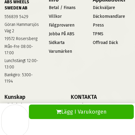
ABS WHEELS
Betal / Finans
Däckväljare
SWEDEN AB
Villkor
Däckomvandlare
556839 5429
Göran Hammarsjös
Fälgprovaren
Press
Väg 2
Jobba På ABS
TPMS
19572 Rosersberg
Sidkarta
Offroad Däck
Mån-Fre 08:00-
Varumärken
17:00
Lunchstängt 12:00-
13:00
Bankgiro: 5300-
1194
Kunskap
KONTAKTA
Däckskola
Kontakta Oss
Lägg I Varukorgen
Blog
Vinterdäck
FAQs
Informationsbank Av Däck