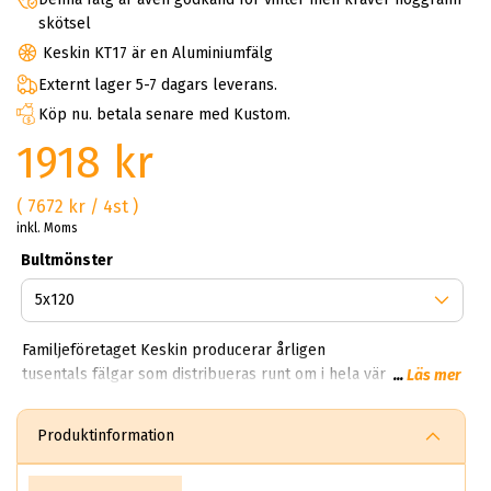
skötsel
Keskin KT17 är en Aluminiumfälg
Externt lager 5-7 dagars leverans.
Köp nu. betala senare med Kustom.
1918 kr
( 7672 kr / 4st )
inkl. Moms
Bultmönster
Familjeföretaget Keskin producerar årligen
tusentals fälgar som distribueras runt om i hela världen. På
...
Läs mer
ABS Wheels kan du handla Keskin aluminiumfälgar till riktigt
bra priser. Keskin går under namnet Keskin Tuning Europe
Produktinformation
GmbH, bolaget härstammar och kommer från Tyskland.