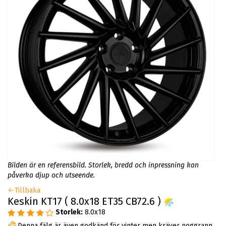
Bilden är en referensbild. Storlek, bredd och inpressning kan
påverka djup och utseende.
Tillbaka
Keskin KT17 ( 8.0x18 ET35 CB72.6 )
Storlek:
8.0x18
Denna fälg är även godkänd för vinter men kräver noggrann