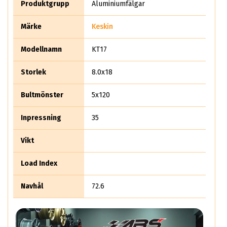
Produktgrupp
Aluminiumfälgar
Märke
Keskin
Modellnamn
KT17
Storlek
8.0x18
Bultmönster
5x120
Inpressning
35
Vikt
Load Index
Navhål
72.6