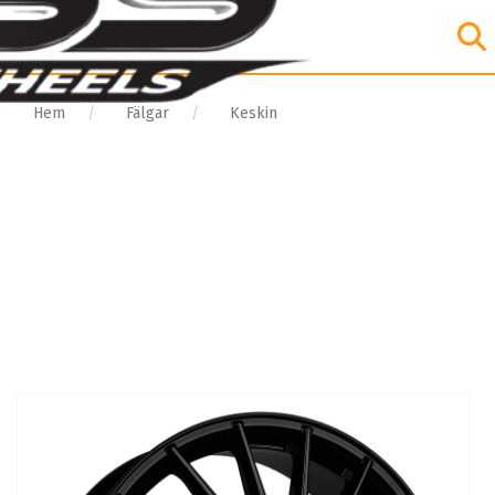
Hem
Fälgar
Keskin