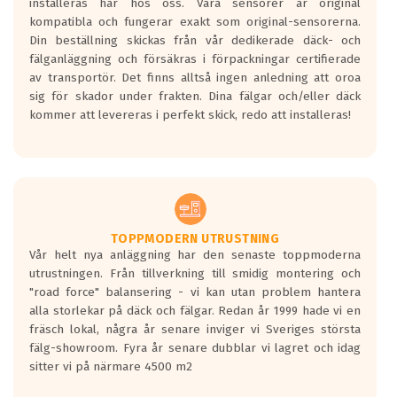
installeras här hos oss. Våra sensorer är original
kompatibla och fungerar exakt som original-sensorerna.
Din beställning skickas från vår dedikerade däck- och
fälganläggning och försäkras i förpackningar certifierade
av transportör. Det finns alltså ingen anledning att oroa
sig för skador under frakten. Dina fälgar och/eller däck
kommer att levereras i perfekt skick, redo att installeras!
TOPPMODERN UTRUSTNING
Vår helt nya anläggning har den senaste toppmoderna
utrustningen. Från tillverkning till smidig montering och
"road force" balansering - vi kan utan problem hantera
alla storlekar på däck och fälgar. Redan år 1999 hade vi en
fräsch lokal, några år senare inviger vi Sveriges största
fälg-showroom. Fyra år senare dubblar vi lagret och idag
sitter vi på närmare 4500 m2