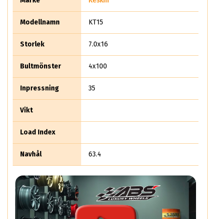
Märke
Keskin
Modellnamn
KT15
Storlek
7.0x16
Bultmönster
4x100
Inpressning
35
Vikt
Load Index
Navhål
63.4