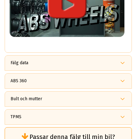
Fälg data
7.0x16
KT15
ABS 360
ET: 35
Fördelar med ABS360?
1469 kr
ABS 360
Bult och mutter
är ett patenterat multi *PCD system som gör det möjligt
7.0x16
Ingår bult, mutter eller navring i mitt köp?
KT15
ändra mellan 7 olika bultindelningar i en och samma fälg.
Vid köp av ABS Wheels fälgar så tillkommer det ett
TPMS
ET: 35
monteringskit.
ABS Wheels är stolta över att ha uppfunnit och patenterat
Behöver jag TPMS till min bil?
1426 kr
denna lösning.
Kittet består av Bult / Mutter samt centreringsringar i de
Passar denna fälg till min bil?
TPMS är en sensor som övervakar däcktrycket på ditt