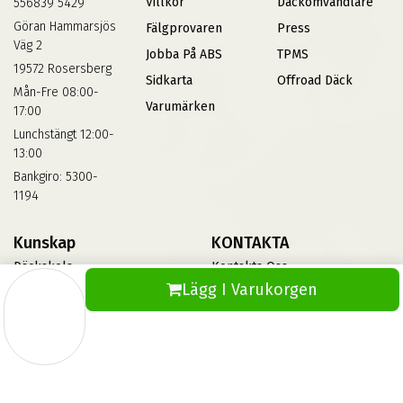
Villkor
Däckomvandlare
556839 5429
Göran Hammarsjös
Fälgprovaren
Press
Väg 2
Jobba På ABS
TPMS
19572 Rosersberg
Sidkarta
Offroad Däck
Mån-Fre 08:00-
Varumärken
17:00
Lunchstängt 12:00-
13:00
Bankgiro: 5300-
1194
Kunskap
KONTAKTA
Däckskola
Kontakta Oss
Lägg I Varukorgen
Blog
Vinterdäck
FAQs
Informationsbank Av Däck
Och Fälgar
ABS360