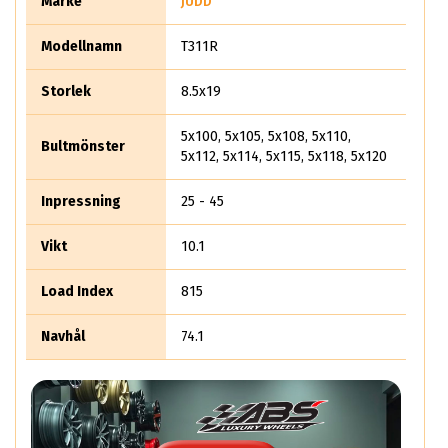
Märke
JUDD
Modellnamn
T311R
Storlek
8.5x19
5x100, 5x105, 5x108, 5x110,
Bultmönster
5x112, 5x114, 5x115, 5x118, 5x120
Inpressning
25 - 45
Vikt
10.1
Load Index
815
Navhål
74.1