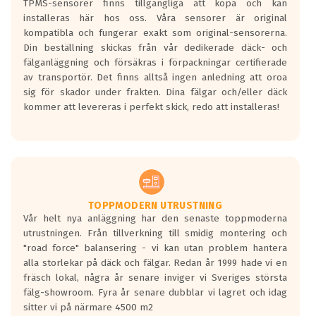
TPMS-sensorer finns tillgängliga att köpa och kan
installeras här hos oss. Våra sensorer är original
kompatibla och fungerar exakt som original-sensorerna.
Din beställning skickas från vår dedikerade däck- och
fälganläggning och försäkras i förpackningar certifierade
av transportör. Det finns alltså ingen anledning att oroa
sig för skador under frakten. Dina fälgar och/eller däck
kommer att levereras i perfekt skick, redo att installeras!
TOPPMODERN UTRUSTNING
Vår helt nya anläggning har den senaste toppmoderna
utrustningen. Från tillverkning till smidig montering och
"road force" balansering - vi kan utan problem hantera
alla storlekar på däck och fälgar. Redan år 1999 hade vi en
fräsch lokal, några år senare inviger vi Sveriges största
fälg-showroom. Fyra år senare dubblar vi lagret och idag
sitter vi på närmare 4500 m2