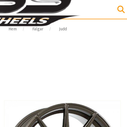
Hem
Fälgar
Judd