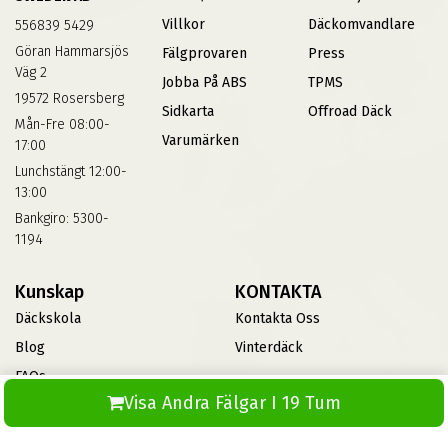
Villkor
Däckomvandlare
556839 5429
Göran Hammarsjös
Fälgprovaren
Press
Väg 2
Jobba På ABS
TPMS
19572 Rosersberg
Sidkarta
Offroad Däck
Mån-Fre 08:00-
Varumärken
17:00
Lunchstängt 12:00-
13:00
Bankgiro: 5300-
1194
Kunskap
KONTAKTA
Däckskola
Kontakta Oss
Blog
Vinterdäck
FAQs
Visa Andra Fälgar I 19 Tum
Informationsbank Av Däck
Och Fälgar