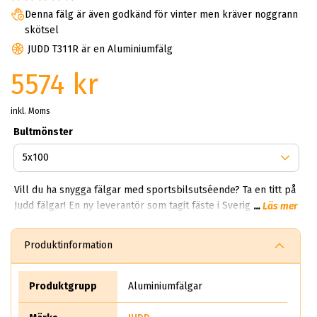
Denna fälg är även godkänd för vinter men kräver noggrann
skötsel
JUDD T311R är en Aluminiumfälg
5574 kr
inkl. Moms
Bultmönster
Vill du ha snygga fälgar med sportsbilsutséende? Ta en titt på
Judd fälgar! En ny leverantör som tagit fäste i Sverige med
...
Läs mer
modeller som T203 till T235. Judd Wheels inriktar sig på att
sälja konkava och mångekrade fälgar i storlekarna 18-20 tum.
Produktinformation
Bultmönster 5 x 105 , 5 x 108, 5 x 110, 5 x 112, 5 x 114, 5 x 115,
5 x 118, 5 x 120, 5 x 127 och 5 x 130. Bland deras kunder är
majoriteten mercedes ägare med modeller som CLS, CLA och
Produktgrupp
Aluminiumfälgar
AMG. Bäst i test är serien T104, T137 och T225.