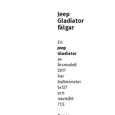
Jeep
Gladiator
fälgar
En
Jeep
Gladiator
av
årsmodell
2017
har
bultmönster
5x127
och
navmått
71.5