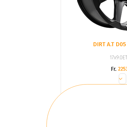
DIRT A.T D05
17x9.0ET
Fr.
225