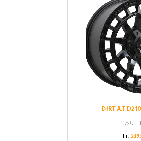
DIRT A.T D210
17x8.5ET
Fr.
239