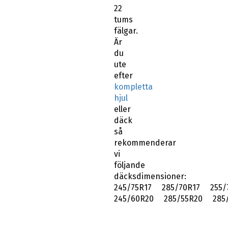
22
tums
fälgar.
Är
du
ute
efter
kompletta
hjul
eller
däck
så
rekommenderar
vi
följande
däcksdimensioner:
245/75R17 285/70R17 255/
245/60R20 285/55R20 285/