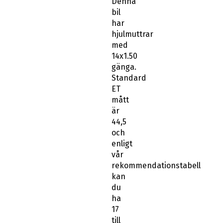
Denna
bil
har
hjulmuttrar
med
14x1.50
gänga.
Standard
ET
mått
är
44,5
och
enligt
vår
rekommendationstabell
kan
du
ha
17
till