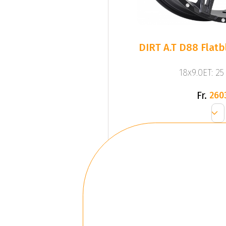
DIRT A.T D88 Flatb
18x9.0ET: 2
Fr.
260