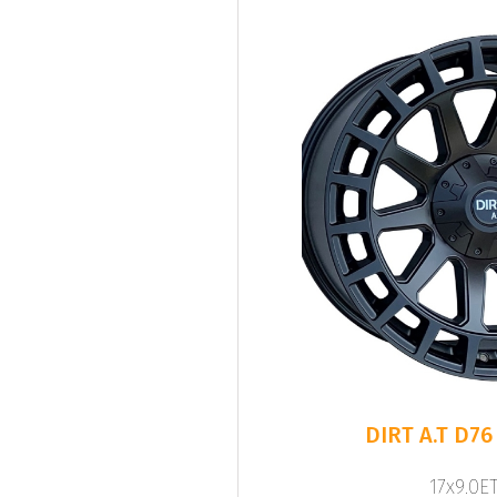
DIRT A.T D76
17x9.0ET