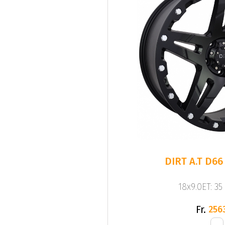
DIRT A.T D66
18x9.0ET: 35
Fr.
256