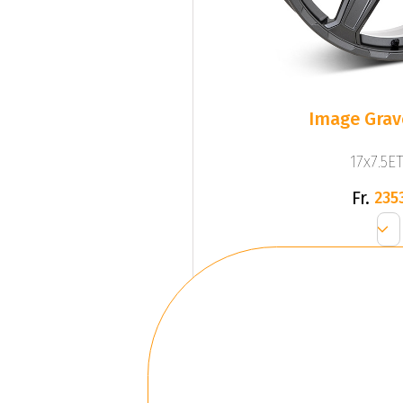
Image Grav
17x7.5ET
Fr.
235