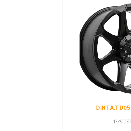
DIRT A.T D05
17x9.0ET