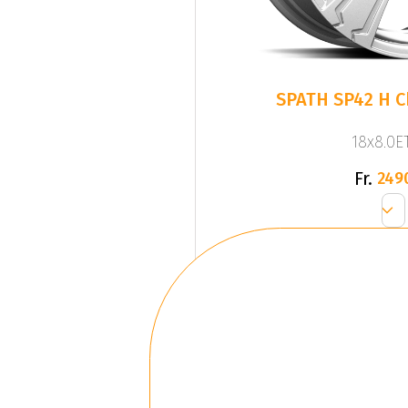
SPATH SP42 H C
18x8.0ET
Fr.
249