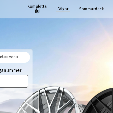
Kompletta
Fälgar
Sommardäck
Hjul
PÅ BILMODELL
ingsnummer