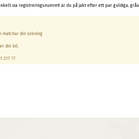
nkelt via registreringsnumret! är du på jakt efter ett par guldiga, grå
om matchar din sökning
r din bil.
1 217 77