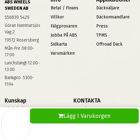
ABS WHEELS
Betal / Finans
Däckväljare
SWEDEN AB
Villkor
Däckomvandlare
556839 5429
Göran Hammarsjös
Fälgprovaren
Press
Väg 2
Jobba På ABS
TPMS
19572 Rosersberg
Sidkarta
Offroad Däck
Mån-Fre 08:00-
Varumärken
17:00
Lunchstängt 12:00-
13:00
Bankgiro: 5300-
1194
Kunskap
KONTAKTA
Däckskola
Kontakta Oss
Lägg I Varukorgen
Blog
Vinterdäck
FAQs
Informationsbank Av Däck