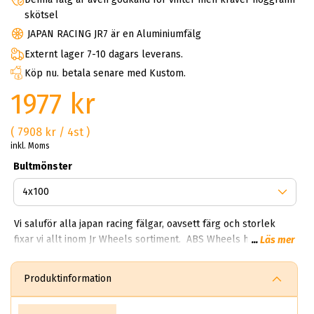
skötsel
JAPAN RACING JR7 är en Aluminiumfälg
Externt lager 7-10 dagars leverans.
Köp nu. betala senare med Kustom.
1977 kr
( 7908 kr / 4st )
inkl. Moms
Bultmönster
Vi saluför alla japan racing fälgar, oavsett färg och storlek
fixar vi allt inom Jr Wheels sortiment. ABS Wheels har goda
...
Läs mer
samarbeten med svenska Japan Racing® och kan därför
erbjuda dig snabba leveranser och bra
Produktinformation
delbetalningslösningar. Nyhet: Japan Racing-familjen växer. Se
nya Vesser Forged fälgar – ett steg upp i segmentet med