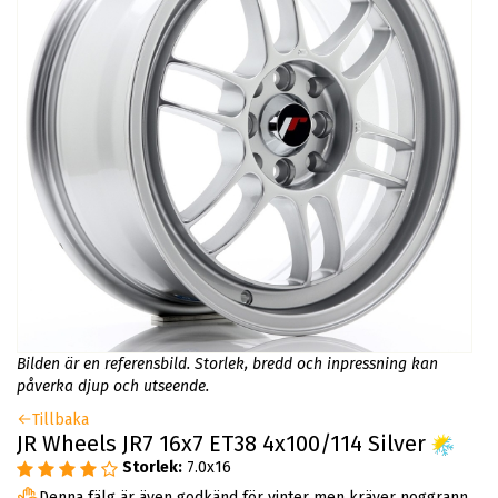
Bilden är en referensbild. Storlek, bredd och inpressning kan
påverka djup och utseende.
Tillbaka
JR Wheels JR7 16x7 ET38 4x100/114 Silver
Storlek:
7.0x16
Denna fälg är även godkänd för vinter men kräver noggrann