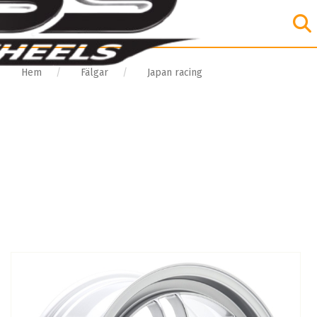
Hem
Fälgar
Japan racing