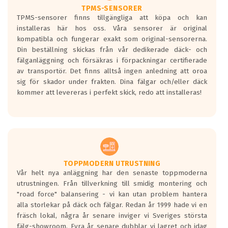
TPMS-SENSORER
TPMS-sensorer finns tillgängliga att köpa och kan
installeras här hos oss. Våra sensorer är original
kompatibla och fungerar exakt som original-sensorerna.
Din beställning skickas från vår dedikerade däck- och
fälganläggning och försäkras i förpackningar certifierade
av transportör. Det finns alltså ingen anledning att oroa
sig för skador under frakten. Dina fälgar och/eller däck
kommer att levereras i perfekt skick, redo att installeras!
TOPPMODERN UTRUSTNING
Vår helt nya anläggning har den senaste toppmoderna
utrustningen. Från tillverkning till smidig montering och
"road force" balansering - vi kan utan problem hantera
alla storlekar på däck och fälgar. Redan år 1999 hade vi en
fräsch lokal, några år senare inviger vi Sveriges största
fälg-showroom. Fyra år senare dubblar vi lagret och idag