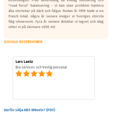
utrustningen. Från tillverkning till smidig montering och
"road force" balansering - vi kan utan problem hantera
alla storlekar på däck och fälgar. Redan år 1999 hade vi en
fräsch lokal, några år senare inviger vi Sveriges största
fälg-showroom. Fyra år senare dubblar vi lagret och idag
sitter vi på närmare 4500 m2
GOOGLE RECENSIONER
Lars Lantz
Bra services och trevlig personal.
Varför välja ABS Wheels? (PDF)