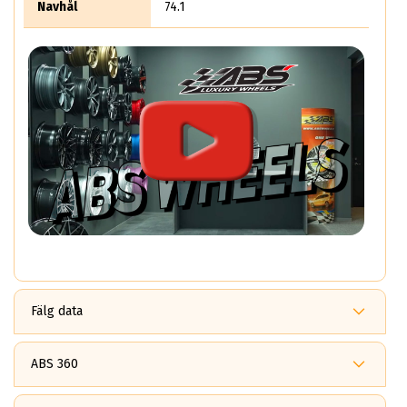
Navhål
74.1
Fälg data
10.5x20
JAPAN RACING JR34 Black
ABS 360
ET: 35
Fördelar med ABS360?
3759.2 kr