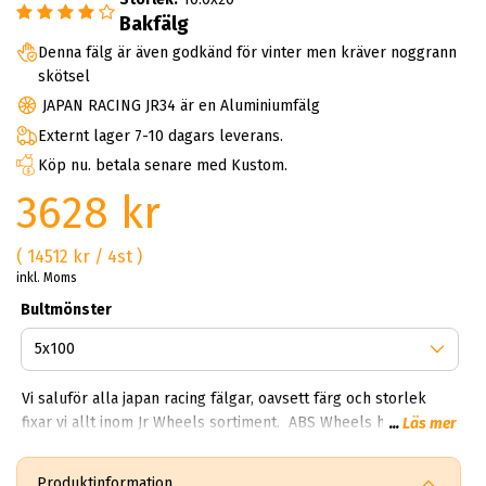
Bakfälg
Denna fälg är även godkänd för vinter men kräver noggrann
skötsel
JAPAN RACING JR34 är en Aluminiumfälg
Externt lager 7-10 dagars leverans.
Köp nu. betala senare med Kustom.
3628 kr
( 14512 kr / 4st )
inkl. Moms
Bultmönster
Vi saluför alla japan racing fälgar, oavsett färg och storlek
fixar vi allt inom Jr Wheels sortiment. ABS Wheels har goda
...
Läs mer
samarbeten med svenska Japan Racing® och kan därför
erbjuda dig snabba leveranser och bra
Produktinformation