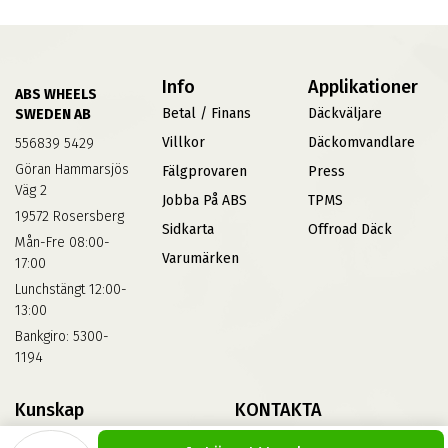
Info
Applikationer
ABS WHEELS
Betal / Finans
Däckväljare
SWEDEN AB
Villkor
Däckomvandlare
556839 5429
Göran Hammarsjös
Fälgprovaren
Press
Väg 2
Jobba På ABS
TPMS
19572 Rosersberg
Sidkarta
Offroad Däck
Mån-Fre 08:00-
Varumärken
17:00
Lunchstängt 12:00-
13:00
Bankgiro: 5300-
1194
Kunskap
KONTAKTA
Däckskola
Kontakta Oss