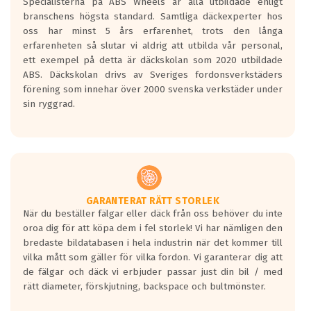
Specialisterna på ABS Wheels är alla utbildade enligt
branschens högsta standard. Samtliga däckexperter hos
oss har minst 5 års erfarenhet, trots den långa
erfarenheten så slutar vi aldrig att utbilda vår personal,
ett exempel på detta är däckskolan som 2020 utbildade
ABS. Däckskolan drivs av Sveriges fordonsverkstäders
förening som innehar över 2000 svenska verkstäder under
sin ryggrad.
GARANTERAT RÄTT STORLEK
När du beställer fälgar eller däck från oss behöver du inte
oroa dig för att köpa dem i fel storlek! Vi har nämligen den
bredaste bildatabasen i hela industrin när det kommer till
vilka mått som gäller för vilka fordon. Vi garanterar dig att
de fälgar och däck vi erbjuder passar just din bil / med
rätt diameter, förskjutning, backspace och bultmönster.