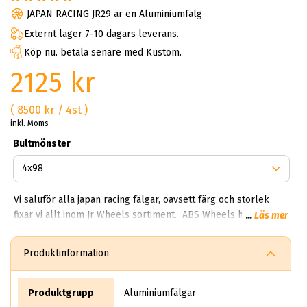
JAPAN RACING JR29 är en Aluminiumfälg
Externt lager 7-10 dagars leverans.
Köp nu. betala senare med Kustom.
2125 kr
( 8500 kr / 4st )
inkl. Moms
Bultmönster
Vi saluför alla japan racing fälgar, oavsett färg och storlek
fixar vi allt inom Jr Wheels sortiment. ABS Wheels har goda
...
Läs mer
samarbeten med svenska Japan Racing® och kan därför
erbjuda dig snabba leveranser och bra
Produktinformation
delbetalningslösningar. Nyhet: Japan Racing-familjen växer. Se
nya Vesser Forged fälgar – ett steg upp i segmentet med
smidda fälgar för hög prestanda och exklusiv finish. Märket
Produktgrupp
Aluminiumfälgar
Japan Racing härstammar från Polen vilket också distribueras