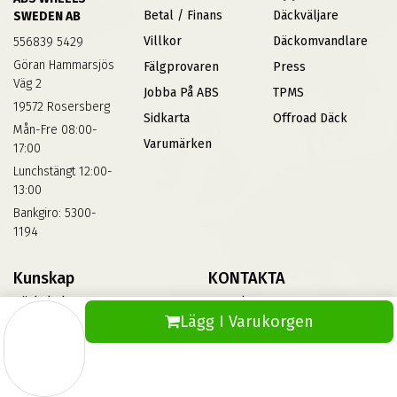
Betal / Finans
Däckväljare
SWEDEN AB
Villkor
Däckomvandlare
556839 5429
Göran Hammarsjös
Fälgprovaren
Press
Väg 2
Jobba På ABS
TPMS
19572 Rosersberg
Sidkarta
Offroad Däck
Mån-Fre 08:00-
Varumärken
17:00
Lunchstängt 12:00-
13:00
Bankgiro: 5300-
1194
Kunskap
KONTAKTA
Däckskola
Kontakta Oss
Lägg I Varukorgen
Blog
Vinterdäck
FAQs
Informationsbank Av Däck