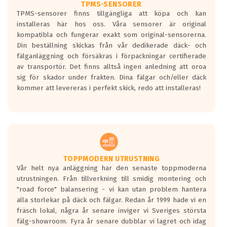
TPMS-SENSORER
TPMS-sensorer finns tillgängliga att köpa och kan
installeras här hos oss. Våra sensorer är original
kompatibla och fungerar exakt som original-sensorerna.
Din beställning skickas från vår dedikerade däck- och
fälganläggning och försäkras i förpackningar certifierade
av transportör. Det finns alltså ingen anledning att oroa
sig för skador under frakten. Dina fälgar och/eller däck
kommer att levereras i perfekt skick, redo att installeras!
TOPPMODERN UTRUSTNING
Vår helt nya anläggning har den senaste toppmoderna
utrustningen. Från tillverkning till smidig montering och
"road force" balansering - vi kan utan problem hantera
alla storlekar på däck och fälgar. Redan år 1999 hade vi en
fräsch lokal, några år senare inviger vi Sveriges största
fälg-showroom. Fyra år senare dubblar vi lagret och idag