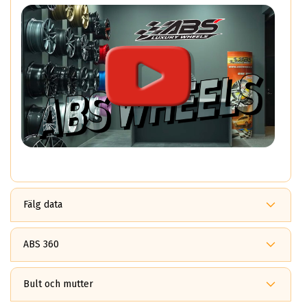
Fälg data
7.5x18
JAPAN RACING JR28 Black
ABS 360
ET: 40
Fördelar med ABS360?
2671 kr
ABS 360
Bult och mutter
är ett patenterat multi *PCD system som gör det möjligt
7.5x18