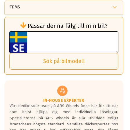
Ingår bult, mutter eller navring i mitt köp?
JAPAN RACING JR28 Black
ändra mellan 7 olika bultindelningar i en och samma fälg.
Vid köp av ABS Wheels fälgar så tillkommer det ett
TPMS
ET: 40
monteringskit.
ABS Wheels är stolta över att ha uppfunnit och patenterat
Behöver jag TPMS till min bil?
2729 kr
denna lösning.
Kittet består av Bult / Mutter samt centreringsringar i de
Passar denna fälg till min bil?
TPMS är en sensor som övervakar däcktrycket på ditt
fall det behövs.
Vi använder detta system i flertalet av våra fälgar.
7.5x18
fordon. Detta sker automatiskt och är inget du som förare
JAPAN RACING JR28 Black
Tillbehören är av högsta kvalitet och är kompatibla med
ABS 360 gör det möjligt för dig att ta med fälgarna till din
behöver tänka på.
ABS Wheels fälgar.
ET: 40
nästa bil.
Sensorn sitter inne i hjulet och skickar signaler om lufttryck
2729 kr
Viktigt att Bult respektive mutter är av storlek (17mm hylsa
Det sparar dig tid och pengar.
och temperatur till din instrumentpanel.
) Hex 17.
Sök på bilmodell
*PCD står för pitch circle diameter / Bultmönster.
TPMS gör det enkelt att ha koll på att dina däck håller rätt
Genom att du anger ditt registreringsnummer kan vi matcha
tryck. Skulle du tappa tryck i något däck varnar TPMS dig
och garantera att tillbehören passar till 100%
om detta.
Viktigt att tänka på är att alltid använda en momentnyckel
TPMS står för Tyre Pressure Monitoring System och innebär
vid åtdragning av hjulbultarna.
helt kort att du som förare alltid ska ha koll på lufttrycket i
dina däck.
IN-HOUSE EXPERTER
Vårt dedikerade team på ABS Wheels finns här för att när
Samtliga ABS Wheels fälgar är kompatibla med TPMS
som helst hjälpa dig med individuella lösningar.
sensorer.
Specialisterna på ABS Wheels är alla utbildade enligt
branschens högsta standard. Samtliga däckexperter hos