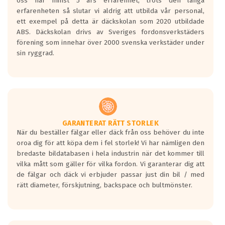
oss har minst 5 års erfarenhet, trots den långa
erfarenheten så slutar vi aldrig att utbilda vår personal,
ett exempel på detta är däckskolan som 2020 utbildade
ABS. Däckskolan drivs av Sveriges fordonsverkstäders
förening som innehar över 2000 svenska verkstäder under
sin ryggrad.
GARANTERAT RÄTT STORLEK
När du beställer fälgar eller däck från oss behöver du inte
oroa dig för att köpa dem i fel storlek! Vi har nämligen den
bredaste bildatabasen i hela industrin när det kommer till
vilka mått som gäller för vilka fordon. Vi garanterar dig att
de fälgar och däck vi erbjuder passar just din bil / med
rätt diameter, förskjutning, backspace och bultmönster.