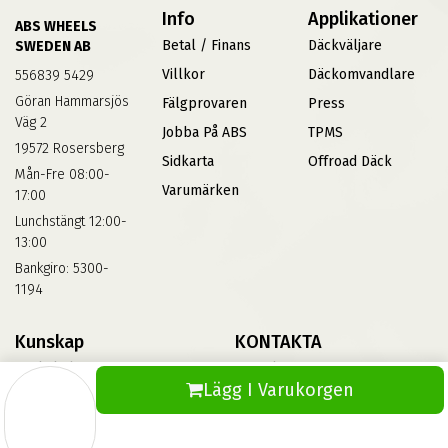
Info
Applikationer
ABS WHEELS
Betal / Finans
Däckväljare
SWEDEN AB
Villkor
Däckomvandlare
556839 5429
Göran Hammarsjös
Fälgprovaren
Press
Väg 2
Jobba På ABS
TPMS
19572 Rosersberg
Sidkarta
Offroad Däck
Mån-Fre 08:00-
Varumärken
17:00
Lunchstängt 12:00-
13:00
Bankgiro: 5300-
1194
Kunskap
KONTAKTA
Däckskola
Kontakta Oss
Lägg I Varukorgen
Blog
Vinterdäck
FAQs