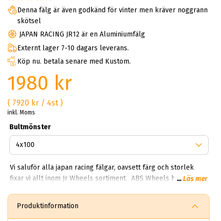
Denna fälg är även godkänd för vinter men kräver noggrann
skötsel
JAPAN RACING JR12 är en Aluminiumfälg
Externt lager 7-10 dagars leverans.
Köp nu. betala senare med Kustom.
1980 kr
( 7920 kr / 4st )
inkl. Moms
Bultmönster
Vi saluför alla japan racing fälgar, oavsett färg och storlek
fixar vi allt inom Jr Wheels sortiment. ABS Wheels har goda
...
Läs mer
samarbeten med svenska Japan Racing® och kan därför
erbjuda dig snabba leveranser och bra
Produktinformation
delbetalningslösningar. Nyhet: Japan Racing-familjen växer. Se