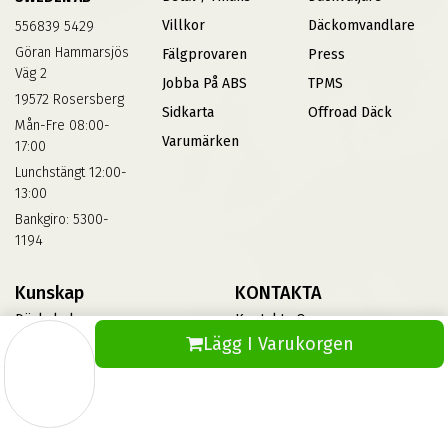
Villkor
Däckomvandlare
556839 5429
Göran Hammarsjös
Fälgprovaren
Press
Väg 2
Jobba På ABS
TPMS
19572 Rosersberg
Sidkarta
Offroad Däck
Mån-Fre 08:00-
Varumärken
17:00
Lunchstängt 12:00-
13:00
Bankgiro: 5300-
1194
Kunskap
KONTAKTA
Däckskola
Kontakta Oss
Lägg I Varukorgen
Blog
Vinterdäck
FAQs
Informationsbank Av Däck
Och Fälgar