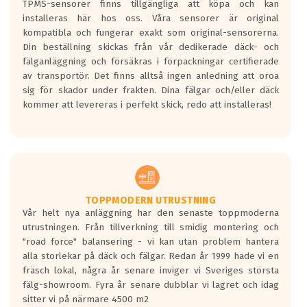
TPMS-sensorer finns tillgängliga att köpa och kan
installeras här hos oss. Våra sensorer är original
kompatibla och fungerar exakt som original-sensorerna.
Din beställning skickas från vår dedikerade däck- och
fälganläggning och försäkras i förpackningar certifierade
av transportör. Det finns alltså ingen anledning att oroa
sig för skador under frakten. Dina fälgar och/eller däck
kommer att levereras i perfekt skick, redo att installeras!
TOPPMODERN UTRUSTNING
Vår helt nya anläggning har den senaste toppmoderna
utrustningen. Från tillverkning till smidig montering och
"road force" balansering - vi kan utan problem hantera
alla storlekar på däck och fälgar. Redan år 1999 hade vi en
fräsch lokal, några år senare inviger vi Sveriges största
fälg-showroom. Fyra år senare dubblar vi lagret och idag
sitter vi på närmare 4500 m2