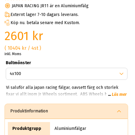
JAPAN RACING JR11 är en Aluminiumfälg
Externt lager 7-10 dagars leverans.
Köp nu. betala senare med Kustom.
2601 kr
( 10404 kr / 4st )
inkl. Moms
Bultmönster
Vi saluför alla japan racing fälgar, oavsett färg och storlek
fixar vi allt inom Jr Wheels sortiment. ABS Wheels har goda
...
Läs mer
samarbeten med svenska Japan Racing® och kan därför
erbjuda dig snabba leveranser och bra
Produktinformation
delbetalningslösningar. Nyhet: Japan Racing-familjen växer. Se
nya Vesser Forged fälgar – ett steg upp i segmentet med
smidda fälgar för hög prestanda och exklusiv finish. Märket
Produktgrupp
Aluminiumfälgar
Japan Racing härstammar från Polen vilket också distribueras