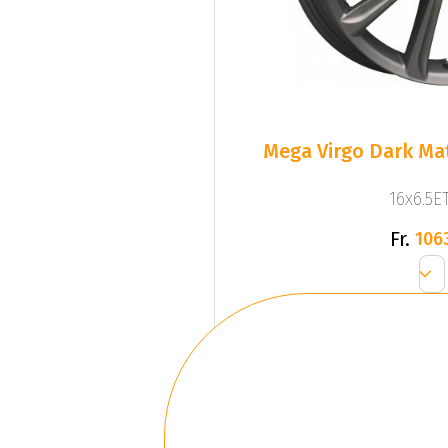
Mega Virgo Dark Mat
16x6.5ET
Fr.
106