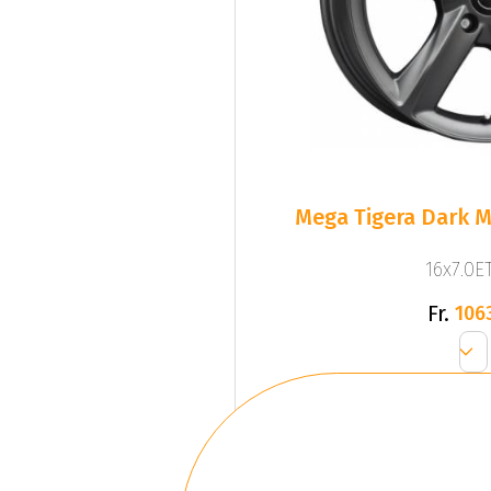
Mega Tigera Dark M
16x7.0ET
Fr.
106