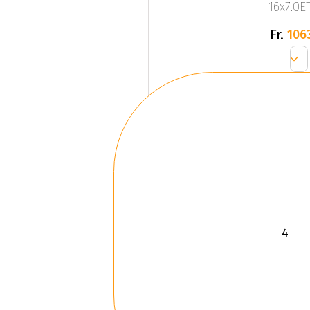
16x7.0ET
Fr.
106