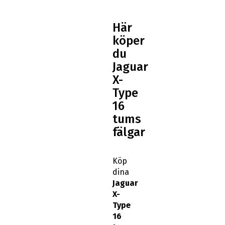
Här
köper
du
Jaguar
X-
Type
16
tums
fälgar
Köp
dina
Jaguar
X-
Type
16