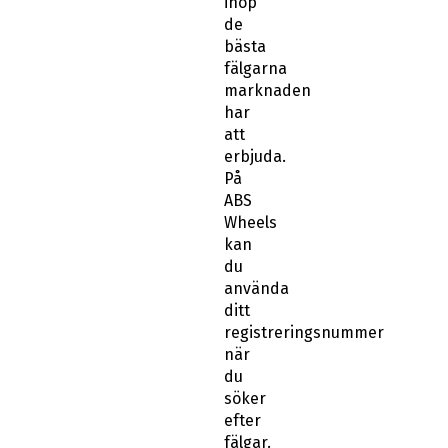
ihop
de
bästa
fälgarna
marknaden
har
att
erbjuda.
På
ABS
Wheels
kan
du
använda
ditt
registreringsnummer
när
du
söker
efter
fälgar.