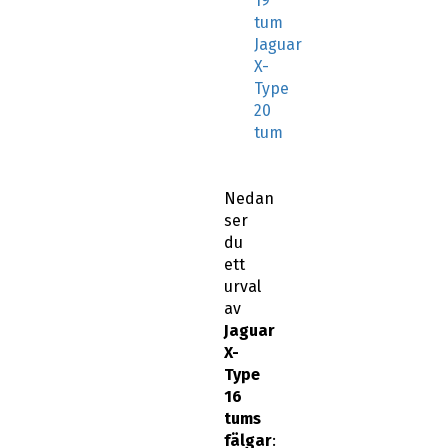
19
tum
Jaguar
X-
Type
20
tum
Nedan
ser
du
ett
urval
av
Jaguar
X-
Type
16
tums
fälgar
: