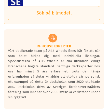
Sensorn sitter inne i hjulet och skickar signaler om lufttryck
Viktigt att Bult respektive mutter är av storlek (17mm hylsa
Det sparar dig tid och pengar.
och temperatur till din instrumentpanel.
) Hex 17.
Sök på bilmodell
*PCD står för pitch circle diameter / Bultmönster.
TPMS gör det enkelt att ha koll på att dina däck håller rätt
Genom att du anger ditt registreringsnummer kan vi matcha
tryck. Skulle du tappa tryck i något däck varnar TPMS dig
och garantera att tillbehören passar till 100%
om detta.
Viktigt att tänka på är att alltid använda en momentnyckel
TPMS står för Tyre Pressure Monitoring System och innebär
vid åtdragning av hjulbultarna.
helt kort att du som förare alltid ska ha koll på lufttrycket i
dina däck.
IN-HOUSE EXPERTER
Vårt dedikerade team på ABS Wheels finns här för att när
Samtliga ABS Wheels fälgar är kompatibla med TPMS
som helst hjälpa dig med individuella lösningar.
sensorer.
Specialisterna på ABS Wheels är alla utbildade enligt
branschens högsta standard. Samtliga däckexperter hos
oss har minst 5 års erfarenhet, trots den långa
erfarenheten så slutar vi aldrig att utbilda vår personal,
ett exempel på detta är däckskolan som 2020 utbildade
ABS. Däckskolan drivs av Sveriges fordonsverkstäders
förening som innehar över 2000 svenska verkstäder under
sin ryggrad.