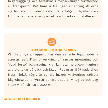
fälganläggning och försäkras i förpackningar certifierade
av transportör. Det finns alltså ingen anledning att oroa
sig för skador under frakten. Dina fälgar och/eller däck
kommer att levereras i perfekt skick, redo att installeras!
TOPPMODERN UTRUSTNING
Vår helt nya anläggning har den senaste toppmoderna
utrustningen. Från tillverkning till smidig montering och
"road force" balansering - vi kan utan problem hantera
alla storlekar på däck och fälgar. Redan år 1999 hade vi en
fräsch lokal, några år senare inviger vi Sveriges största
fälg-showroom. Fyra år senare dubblar vi lagret och idag
sitter vi på närmare 4500 m2
GOOGLE RECENSIONER