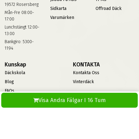
19572 Rosersberg
Sidkarta
Offroad Däck
Mån-Fre 08:00-
Varumärken
17:00
Lunchstängt 12:00-
13:00
Bankgiro: 5300-
1194
Kunskap
KONTAKTA
Däckskola
Kontakta Oss
Blog
Vinterdäck
FAQs
Visa Andra Fälgar I 16 Tum
Informationsbank Av Däck
Och Fälgar
ABS360
© 2026 Skapad av ABS IT. Alla rättigheter förbehållna.