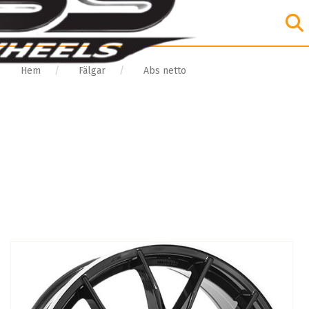
Hem
Fälgar
Abs netto