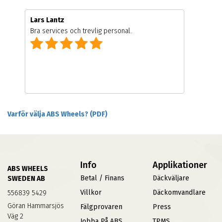
Lars Lantz
Bra services och trevlig personal.
Varför välja ABS Wheels? (PDF)
Info
Applikationer
ABS WHEELS
Betal / Finans
Däckväljare
SWEDEN AB
Villkor
Däckomvandlare
556839 5429
Göran Hammarsjös
Fälgprovaren
Press
Väg 2
Jobba På ABS
TPMS