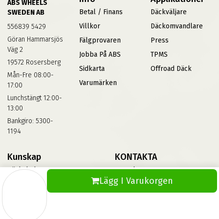
ABS WHEELS
Betal / Finans
Däckväljare
SWEDEN AB
Villkor
Däckomvandlare
556839 5429
Göran Hammarsjös
Fälgprovaren
Press
Väg 2
Jobba På ABS
TPMS
19572 Rosersberg
Sidkarta
Offroad Däck
Mån-Fre 08:00-
Varumärken
17:00
Lunchstängt 12:00-
13:00
Bankgiro: 5300-
1194
Kunskap
KONTAKTA
Däckskola
Kontakta Oss
Lägg I Varukorgen
Blog
Vinterdäck
FAQs
Informationsbank Av Däck