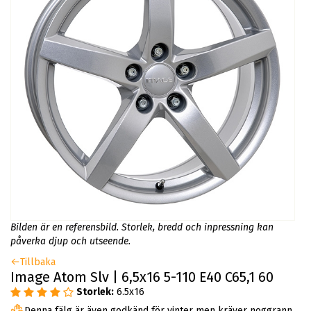
Bilden är en referensbild. Storlek, bredd och inpressning kan
påverka djup och utseende.
Tillbaka
Image Atom Slv | 6,5x16 5-110 E40 C65,1 60
Storlek:
6.5x16
Denna fälg är även godkänd för vinter men kräver noggrann