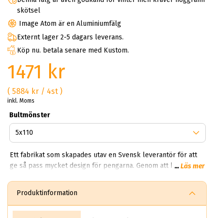
skötsel
Image Atom är en Aluminiumfälg
Externt lager 2-5 dagars leverans.
Köp nu. betala senare med Kustom.
1471 kr
( 5884 kr / 4st )
inkl. Moms
Bultmönster
Ett fabrikat som skapades utav en Svensk leverantör för att
ge så pass mycket design för pengarna. Genom att köpa
...
Läs mer
image kan du få ett set schyssta fälgar till priset av två
vanliga fälgar. Varför bör man köpa Image fälgar? Du får en
Produktinformation
snygg, lättvättad och fem-sju ekrad fälg för en billig peng.
Image är lämpliga för både sommar och vinter. Just därför ska