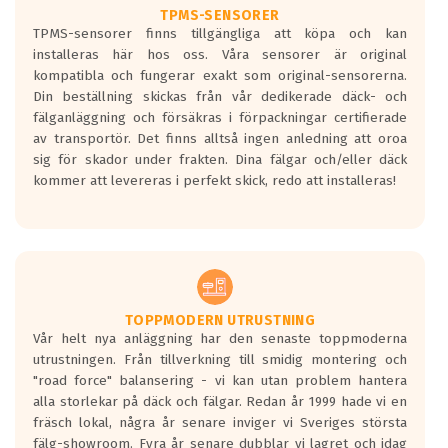
TPMS-SENSORER
TPMS-sensorer finns tillgängliga att köpa och kan
installeras här hos oss. Våra sensorer är original
kompatibla och fungerar exakt som original-sensorerna.
Din beställning skickas från vår dedikerade däck- och
fälganläggning och försäkras i förpackningar certifierade
av transportör. Det finns alltså ingen anledning att oroa
sig för skador under frakten. Dina fälgar och/eller däck
kommer att levereras i perfekt skick, redo att installeras!
TOPPMODERN UTRUSTNING
Vår helt nya anläggning har den senaste toppmoderna
utrustningen. Från tillverkning till smidig montering och
"road force" balansering - vi kan utan problem hantera
alla storlekar på däck och fälgar. Redan år 1999 hade vi en
fräsch lokal, några år senare inviger vi Sveriges största
fälg-showroom. Fyra år senare dubblar vi lagret och idag