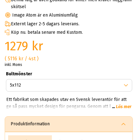
skötsel
Image Atom är en Aluminiumfälg
Externt lager 2-5 dagars leverans.
Köp nu. betala senare med Kustom.
1279 kr
( 5116 kr / 4st )
inkl. Moms
Bultmönster
Ett fabrikat som skapades utav en Svensk leverantör för att
ge så pass mycket design för pengarna. Genom att köpa
...
Läs mer
image kan du få ett set schyssta fälgar till priset av två
vanliga fälgar. Varför bör man köpa Image fälgar? Du får en
Produktinformation
snygg, lättvättad och fem-sju ekrad fälg för en billig peng.
Image är lämpliga för både sommar och vinter. Just därför ska