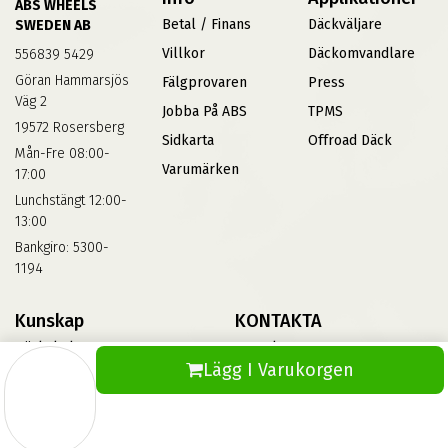
ABS WHEELS
Betal / Finans
Däckväljare
SWEDEN AB
Villkor
Däckomvandlare
556839 5429
Göran Hammarsjös
Fälgprovaren
Press
Väg 2
Jobba På ABS
TPMS
19572 Rosersberg
Sidkarta
Offroad Däck
Mån-Fre 08:00-
Varumärken
17:00
Lunchstängt 12:00-
13:00
Bankgiro: 5300-
1194
Kunskap
KONTAKTA
Däckskola
Kontakta Oss
Lägg I Varukorgen
Blog
Vinterdäck
FAQs
Informationsbank Av Däck