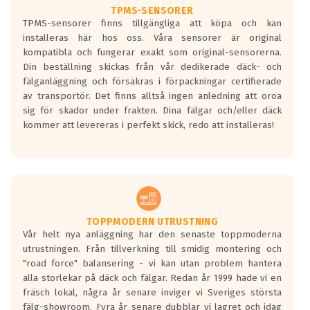
TPMS-SENSORER
TPMS-sensorer finns tillgängliga att köpa och kan
installeras här hos oss. Våra sensorer är original
kompatibla och fungerar exakt som original-sensorerna.
Din beställning skickas från vår dedikerade däck- och
fälganläggning och försäkras i förpackningar certifierade
av transportör. Det finns alltså ingen anledning att oroa
sig för skador under frakten. Dina fälgar och/eller däck
kommer att levereras i perfekt skick, redo att installeras!
TOPPMODERN UTRUSTNING
Vår helt nya anläggning har den senaste toppmoderna
utrustningen. Från tillverkning till smidig montering och
"road force" balansering - vi kan utan problem hantera
alla storlekar på däck och fälgar. Redan år 1999 hade vi en
fräsch lokal, några år senare inviger vi Sveriges största
fälg-showroom. Fyra år senare dubblar vi lagret och idag