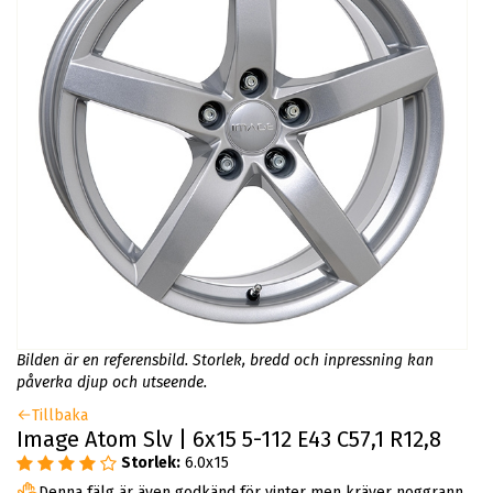
Bilden är en referensbild. Storlek, bredd och inpressning kan
påverka djup och utseende.
Tillbaka
Image Atom Slv | 6x15 5-112 E43 C57,1 R12,8
Storlek:
6.0x15
Denna fälg är även godkänd för vinter men kräver noggrann