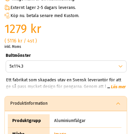
Externt lager 2-5 dagars leverans.
Köp nu. betala senare med Kustom.
1279 kr
( 5116 kr / 4st )
inkl. Moms
Bultmönster
Ett fabrikat som skapades utav en Svensk leverantör för att
ge så pass mycket design för pengarna. Genom att köpa
...
Läs mer
image kan du få ett set schyssta fälgar till priset av två
vanliga fälgar. Varför bör man köpa Image fälgar? Du får en
Produktinformation
snygg, lättvättad och fem-sju ekrad fälg för en billig peng.
Image är lämpliga för både sommar och vinter. Just därför ska
du välja image! Förutom den enkla designen så är fälgarna
Produktgrupp
Aluminiumfälgar
robusta och dynamiska tack vare konstruktionen. Hjulet ser
alltid annorlunda ut oavsett position då kanternas form