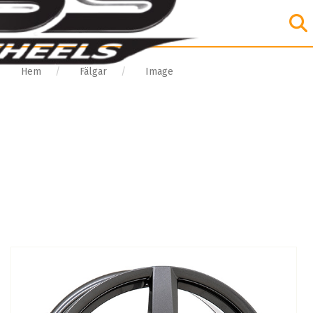
Hem
Fälgar
Image