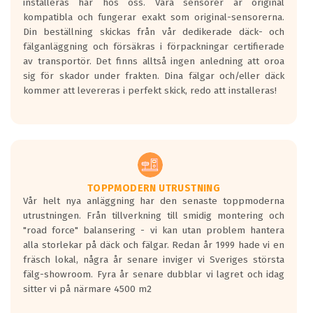
installeras här hos oss. Våra sensorer är original
kompatibla och fungerar exakt som original-sensorerna.
Din beställning skickas från vår dedikerade däck- och
fälganläggning och försäkras i förpackningar certifierade
av transportör. Det finns alltså ingen anledning att oroa
sig för skador under frakten. Dina fälgar och/eller däck
kommer att levereras i perfekt skick, redo att installeras!
TOPPMODERN UTRUSTNING
Vår helt nya anläggning har den senaste toppmoderna
utrustningen. Från tillverkning till smidig montering och
"road force" balansering - vi kan utan problem hantera
alla storlekar på däck och fälgar. Redan år 1999 hade vi en
fräsch lokal, några år senare inviger vi Sveriges största
fälg-showroom. Fyra år senare dubblar vi lagret och idag
sitter vi på närmare 4500 m2