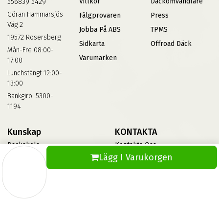
Villkor
Däckomvandlare
556839 5429
Göran Hammarsjös
Fälgprovaren
Press
Väg 2
Jobba På ABS
TPMS
19572 Rosersberg
Sidkarta
Offroad Däck
Mån-Fre 08:00-
Varumärken
17:00
Lunchstängt 12:00-
13:00
Bankgiro: 5300-
1194
Kunskap
KONTAKTA
Däckskola
Kontakta Oss
Lägg I Varukorgen
Blog
Vinterdäck
FAQs
Informationsbank Av Däck
Och Fälgar
ABS360