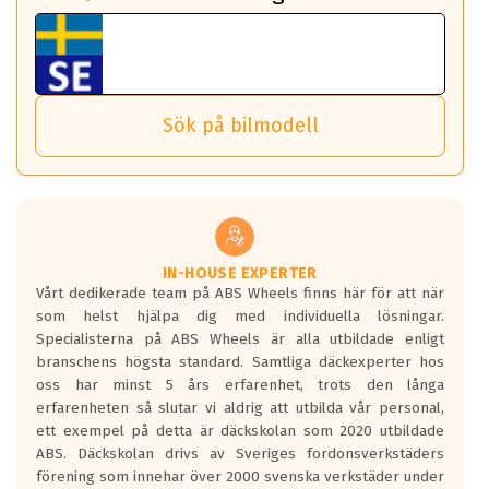
fall det behövs.
Vi använder detta system i flertalet av våra fälgar.
fordon. Detta sker automatiskt och är inget du som förare
Tillbehören är av högsta kvalitet och är kompatibla med
ABS 360 gör det möjligt för dig att ta med fälgarna till din
behöver tänka på.
ABS Wheels fälgar.
nästa bil.
Sensorn sitter inne i hjulet och skickar signaler om lufttryck
Viktigt att Bult respektive mutter är av storlek (17mm hylsa
Det sparar dig tid och pengar.
och temperatur till din instrumentpanel.
) Hex 17.
Sök på bilmodell
*PCD står för pitch circle diameter / Bultmönster.
TPMS gör det enkelt att ha koll på att dina däck håller rätt
Genom att du anger ditt registreringsnummer kan vi matcha
tryck. Skulle du tappa tryck i något däck varnar TPMS dig
och garantera att tillbehören passar till 100%
om detta.
Viktigt att tänka på är att alltid använda en momentnyckel
TPMS står för Tyre Pressure Monitoring System och innebär
vid åtdragning av hjulbultarna.
helt kort att du som förare alltid ska ha koll på lufttrycket i
dina däck.
IN-HOUSE EXPERTER
Vårt dedikerade team på ABS Wheels finns här för att när
Samtliga ABS Wheels fälgar är kompatibla med TPMS
som helst hjälpa dig med individuella lösningar.
sensorer.
Specialisterna på ABS Wheels är alla utbildade enligt
branschens högsta standard. Samtliga däckexperter hos
oss har minst 5 års erfarenhet, trots den långa
erfarenheten så slutar vi aldrig att utbilda vår personal,
ett exempel på detta är däckskolan som 2020 utbildade
ABS. Däckskolan drivs av Sveriges fordonsverkstäders
förening som innehar över 2000 svenska verkstäder under