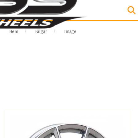
Hem
Fälgar
Image