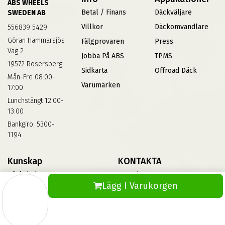
ABS WHEELS
Betal / Finans
Däckväljare
SWEDEN AB
Villkor
Däckomvandlare
556839 5429
Göran Hammarsjös
Fälgprovaren
Press
Väg 2
Jobba På ABS
TPMS
19572 Rosersberg
Sidkarta
Offroad Däck
Mån-Fre 08:00-
Varumärken
17:00
Lunchstängt 12:00-
13:00
Bankgiro: 5300-
1194
Kunskap
KONTAKTA
Däckskola
Kontakta Oss
Lägg I Varukorgen
Blog
Vinterdäck
FAQs
Informationsbank Av Däck