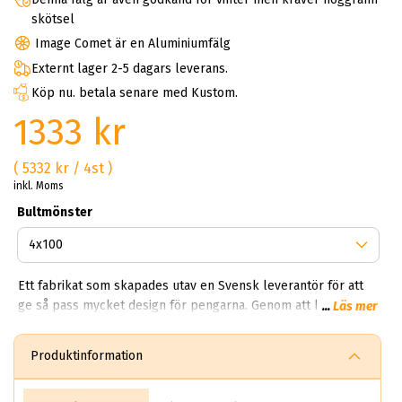
skötsel
Image Comet är en Aluminiumfälg
Externt lager 2-5 dagars leverans.
Köp nu. betala senare med Kustom.
1333 kr
( 5332 kr / 4st )
inkl. Moms
Bultmönster
Ett fabrikat som skapades utav en Svensk leverantör för att
ge så pass mycket design för pengarna. Genom att köpa
...
Läs mer
image kan du få ett set schyssta fälgar till priset av två
vanliga fälgar. Varför bör man köpa Image fälgar? Du får en
Produktinformation
snygg, lättvättad och fem-sju ekrad fälg för en billig peng.
Image är lämpliga för både sommar och vinter. Just därför ska