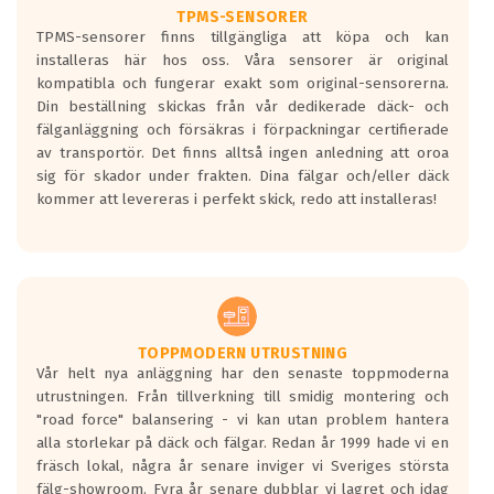
TPMS-SENSORER
TPMS-sensorer finns tillgängliga att köpa och kan
installeras här hos oss. Våra sensorer är original
kompatibla och fungerar exakt som original-sensorerna.
Din beställning skickas från vår dedikerade däck- och
fälganläggning och försäkras i förpackningar certifierade
av transportör. Det finns alltså ingen anledning att oroa
sig för skador under frakten. Dina fälgar och/eller däck
kommer att levereras i perfekt skick, redo att installeras!
TOPPMODERN UTRUSTNING
Vår helt nya anläggning har den senaste toppmoderna
utrustningen. Från tillverkning till smidig montering och
"road force" balansering - vi kan utan problem hantera
alla storlekar på däck och fälgar. Redan år 1999 hade vi en
fräsch lokal, några år senare inviger vi Sveriges största
fälg-showroom. Fyra år senare dubblar vi lagret och idag