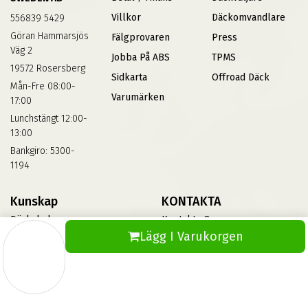
Villkor
Däckomvandlare
556839 5429
Göran Hammarsjös
Fälgprovaren
Press
Väg 2
Jobba På ABS
TPMS
19572 Rosersberg
Sidkarta
Offroad Däck
Mån-Fre 08:00-
Varumärken
17:00
Lunchstängt 12:00-
13:00
Bankgiro: 5300-
1194
Kunskap
KONTAKTA
Däckskola
Kontakta Oss
Lägg I Varukorgen
Blog
Vinterdäck
FAQs
Informationsbank Av Däck
Och Fälgar