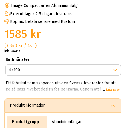
Image Compact är en Aluminiumfälg
Externt lager 2-5 dagars leverans.
Köp nu. betala senare med Kustom.
1585 kr
( 6340 kr / 4st )
inkl. Moms
Bultmönster
Ett fabrikat som skapades utav en Svensk leverantör för att
ge så pass mycket design för pengarna. Genom att köpa
...
Läs mer
image kan du få ett set schyssta fälgar till priset av två
vanliga fälgar. Varför bör man köpa Image fälgar? Du får en
Produktinformation
snygg, lättvättad och fem-sju ekrad fälg för en billig peng.
Image är lämpliga för både sommar och vinter. Just därför ska
du välja image! Förutom den enkla designen så är fälgarna
Produktgrupp
Aluminiumfälgar
robusta och dynamiska tack vare konstruktionen. Hjulet ser