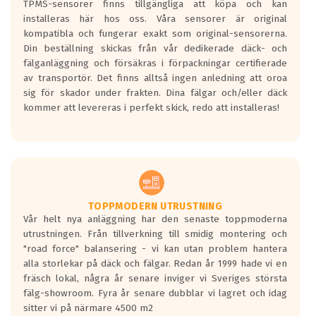
TPMS-sensorer finns tillgängliga att köpa och kan
installeras här hos oss. Våra sensorer är original
kompatibla och fungerar exakt som original-sensorerna.
Din beställning skickas från vår dedikerade däck- och
fälganläggning och försäkras i förpackningar certifierade
av transportör. Det finns alltså ingen anledning att oroa
sig för skador under frakten. Dina fälgar och/eller däck
kommer att levereras i perfekt skick, redo att installeras!
TOPPMODERN UTRUSTNING
Vår helt nya anläggning har den senaste toppmoderna
utrustningen. Från tillverkning till smidig montering och
"road force" balansering - vi kan utan problem hantera
alla storlekar på däck och fälgar. Redan år 1999 hade vi en
fräsch lokal, några år senare inviger vi Sveriges största
fälg-showroom. Fyra år senare dubblar vi lagret och idag
sitter vi på närmare 4500 m2