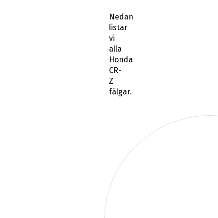
Nedan
listar
vi
alla
Honda
CR-
Z
fälgar.