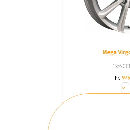
Mega Virgo
15x6.0ET
Fr.
975