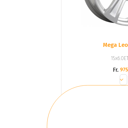
Mega Leo 
15x6.0ET
Fr.
975