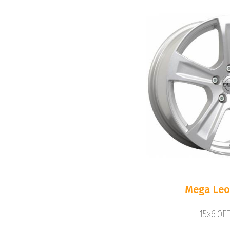
Mega Leo 
15x6.0ET