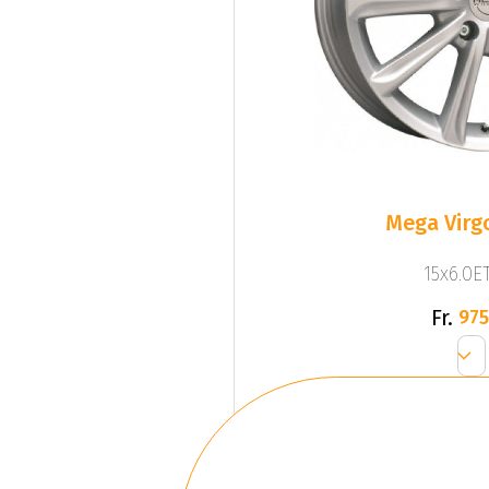
Mega Virgo
15x6.0ET
Fr.
975