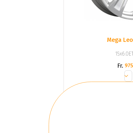
Mega Leo 
15x6.0ET
Fr.
975